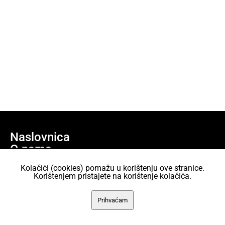
Naslovnica
O nama
Učlani se
Kolačići (cookies) pomažu u korištenju ove stranice.
Projekti
Korištenjem pristajete na korištenje kolačića.
AKC Attack Sav sadržaj dan je na korištenje pod licencom Creative
Prihvaćam
Commons Imenovanje 2.5 Hrvatska.