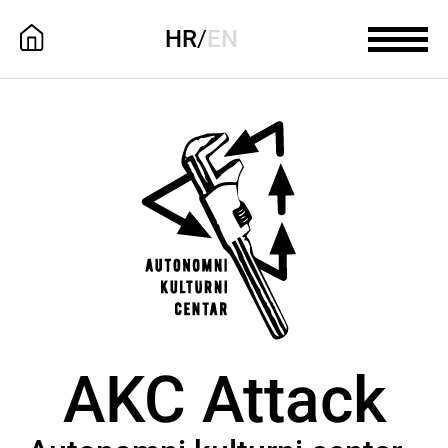
HR
/
EN
AKC Attack