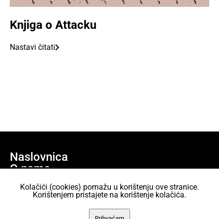
Knjiga o Attacku
Nastavi čitati
Naslovnica
O nama
Učlani se
Kolačići (cookies) pomažu u korištenju ove stranice.
Projekti
Korištenjem pristajete na korištenje kolačića.
AKC Attack Sav sadržaj dan je na korištenje pod licencom Creative
Prihvaćam