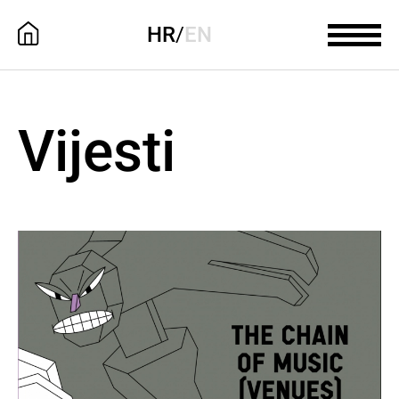
HR
/
EN
Vijesti