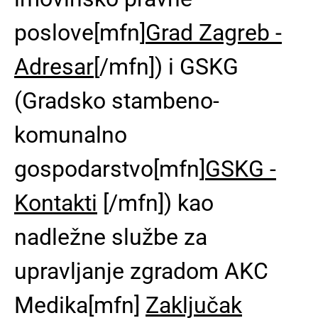
poslove
[mfn]
Grad Zagreb -
Adresar
[/mfn])
i GSKG
(Gradsko stambeno-
komunalno
gospodarstvo[mfn]
GSKG -
Kontakti
[/mfn]) kao
nadležne službe za
upravljanje zgradom AKC
Medika[mfn]
Zaključak