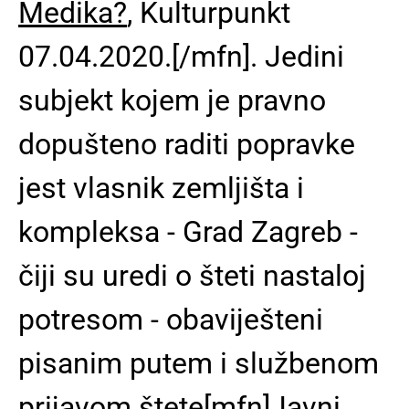
Medika?
, Kulturpunkt
07.04.2020.[/mfn]. Jedini
subjekt kojem je pravno
dopušteno raditi popravke
jest vlasnik zemljišta i
kompleksa -
Grad Zagreb -
čiji su uredi o šteti nastaloj
potresom - obaviješteni
pisanim putem i službenom
prijavom štete
[mfn]
Javni