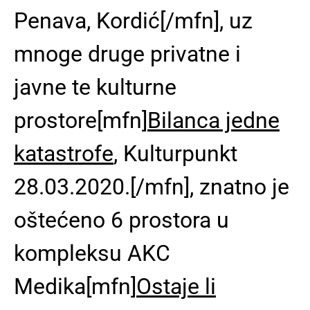
Penava, Kordić[/mfn], uz
mnoge druge privatne i
javne te kulturne
prostore[mfn]
Bilanca jedne
katastrofe
, Kulturpunkt
28.03.2020.[/mfn], znatno je
oštećeno 6 prostora u
kompleksu AKC
Medika[mfn]
Ostaje li