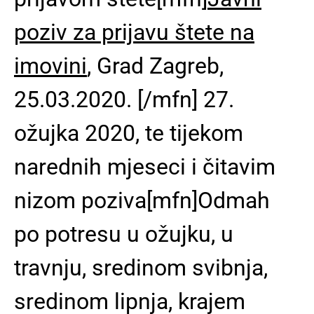
poziv za prijavu štete na
imovini
, Grad Zagreb,
25.03.2020. [/mfn]
27.
ožujka 2020,
te tijekom
narednih mjeseci i čitavim
nizom poziva[mfn]Odmah
po potresu u ožujku, u
travnju, sredinom svibnja,
sredinom lipnja, krajem