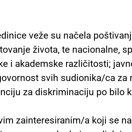
inice veže su načela poštivanja 
štovanje života, te nacionalne, s
ke i akademske različitosti; jav
dgovornost svih sudionika/ca za 
ciju za diskriminaciju po bilo k
im zainteresiranim/a koji se na 