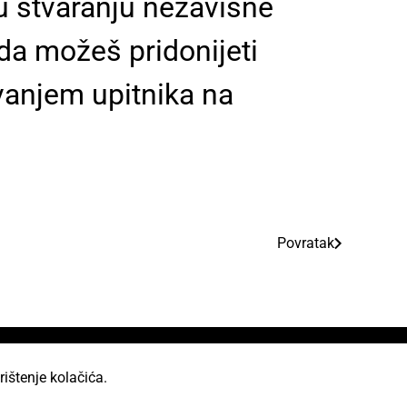
u stvaranju nezavisne
da možeš pridonijeti
avanjem upitnika na
Povratak
rištenje kolačića.
od licencom Creative Commons Imenovanje 2.5 Hrvatska.