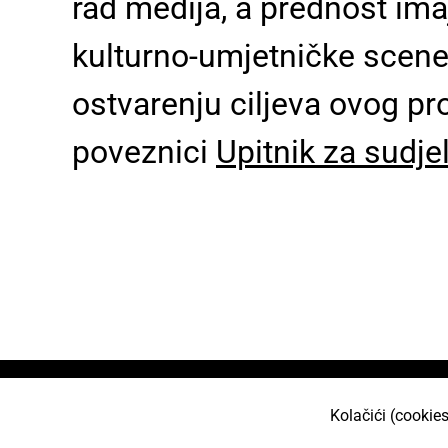
rad medija, a prednost ima
kulturno-umjetničke scene 
ostvarenju ciljeva ovog pr
poveznici
Upitnik za sudje
Naslovnica
O nama
Učlani se
Projekt
Kolačići (cookies