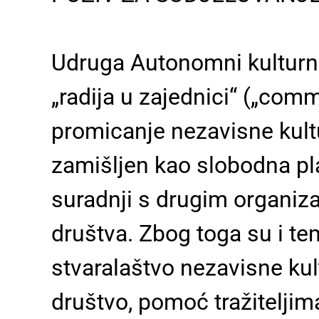
Udruga Autonomni kulturni 
„radija u zajednici“ („com
promicanje nezavisne kultur
zamišljen kao slobodna pla
suradnji s drugim organiza
društva. Zbog toga su i te
stvaralaštvo nezavisne kul
društvo, pomoć tražiteljima