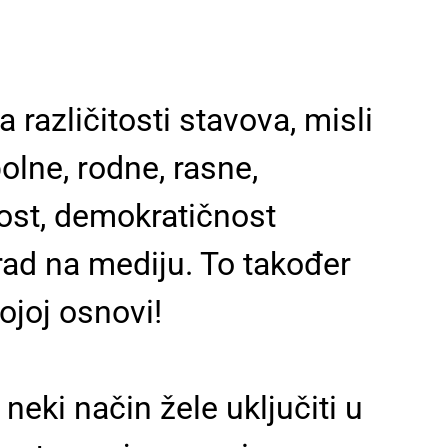
različitosti stavova, misli
polne, rodne, rasne,
nost, demokratičnost
rad na mediju. To također
ojoj osnovi!
neki način žele uključiti u