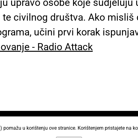
ju upravo osobe koje sudjeluju 
te civilnog društva. Ako misliš 
ograma, učini prvi korak ispunj
lovanje - Radio Attack
i
) pomažu u korištenju ove stranice. Korištenjem pristajete na ko
AKC Attack Sav sadržaj dan je na korištenje p