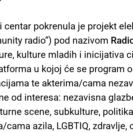
centar pokrenula je projekt elek
munity radio“) pod nazivom
Radi
e, kulture mladih i inicijativa c
tforma u kojoj će se program os
cijama te akterima/cama nezavis
me od interesa: nezavisna glazb
turne scene, subkulture, politik
/cama azila, LGBTIQ, zdravlje, o