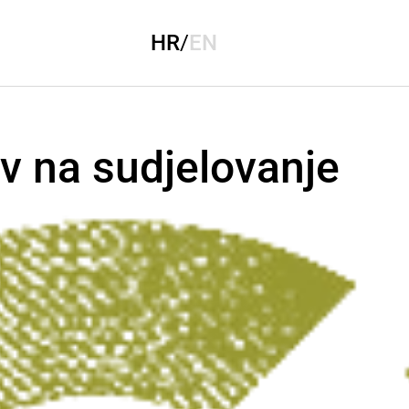
HR
/
EN
v na sudjelovanje