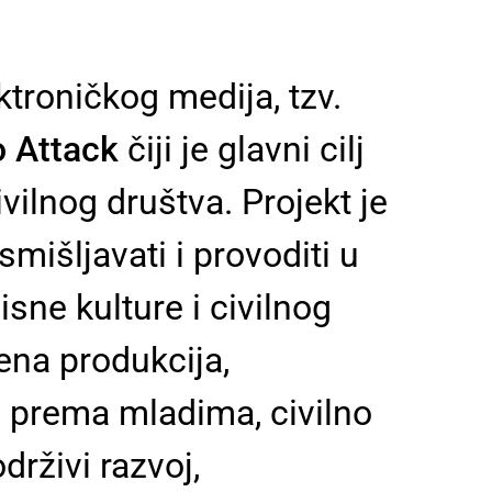
troničkog medija, tzv.
o Attack
čiji je glavni cilj
ivilnog društva. Projekt je
mišljavati i provoditi u
ne kulture i civilnog
ena produkcija,
a prema mladima, civilno
drživi razvoj,