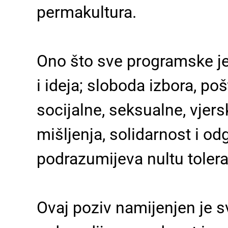
permakultura.
Ono što sve programske jed
i ideja; sloboda izbora, po
socijalne, seksualne, vjers
mišljenja, solidarnost i o
podrazumijeva nultu toleran
Ovaj poziv namijenjen je sv