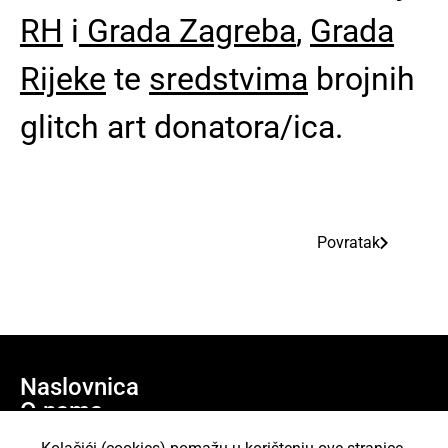
RH
i
Grada Zagreba
,
Grada
Rijeke
te
sredstvima
brojnih
glitch art donatora/ica.
Povratak
Naslovnica
O nama
Učlani se