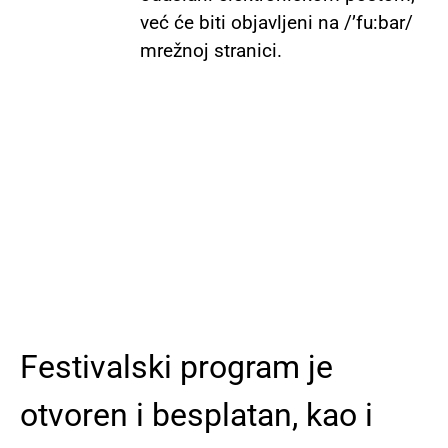
već će biti objavljeni na /’fu:bar/
mrežnoj stranici.
Festivalski program je
otvoren i besplatan, kao i