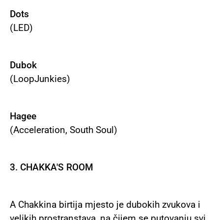
Dots
(LED)
Dubok
(LoopJunkies)
Hagee
(Acceleration, South Soul)
3. CHAKKA'S ROOM
A Chakkina birtija mjesto je dubokih zvukova i
velikih prostranstava, na čijem se putovanju svi