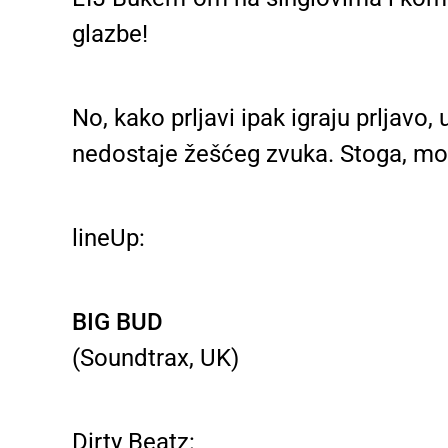
glazbe!
No, kako prljavi ipak igraju prljavo
nedostaje žešćeg zvuka. Stoga, mož
lineUp:
BIG BUD
(Soundtrax, UK)
Dirty Beatz: