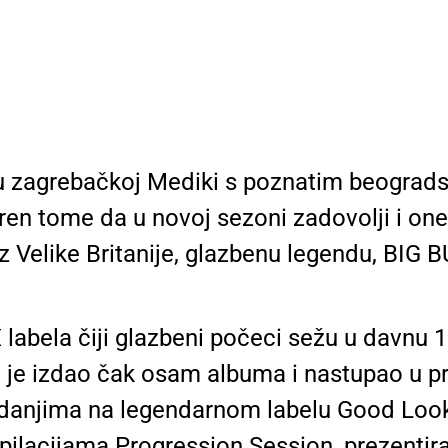
u zagrebačkoj Mediki s poznatim beogra
ren tome da u novoj sezoni zadovolji i on
z Velike Britanije, glazbenu legendu, BIG B
labela čiji glazbeni počeci sežu u davnu 1
d je izdao čak osam albuma i nastupao u pr
m izdanjima na legendarnom labelu Good Loo
lacijama Progression Session, prezentira