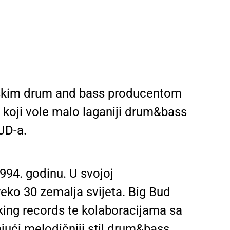
dskim drum and bass producentom
e koji vole malo laganiji drum&bass
UD-a.
994. godinu. U svojoj
eko 30 zemalja svijeta. Big Bud
king records te kolaboracijama sa
jući melodičniji stil drum&bass