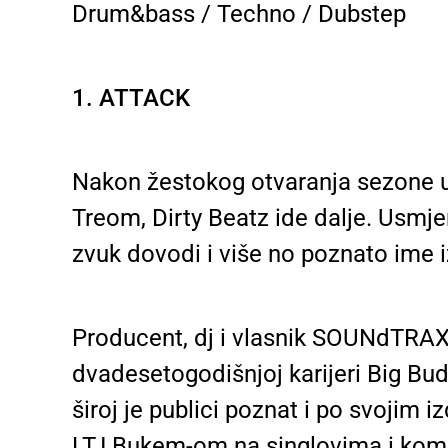
Drum&bass / Techno / Dubstep
1. ATTACK
Nakon žestokog otvaranja sezone 
Treom, Dirty Beatz ide dalje. Usmje
zvuk dovodi i više no poznato ime i
Producent, dj i vlasnik SOUNdTRAX 
dvadesetogodišnjoj karijeri Big Bu
široj je publici poznat i po svoji
LTJ Bukem-om na singlovima i kompi