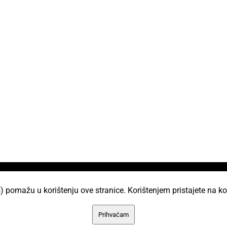
i
) pomažu u korištenju ove stranice. Korištenjem pristajete na ko
AKC Attack Sav sadržaj dan je na korištenje p
Prihvaćam