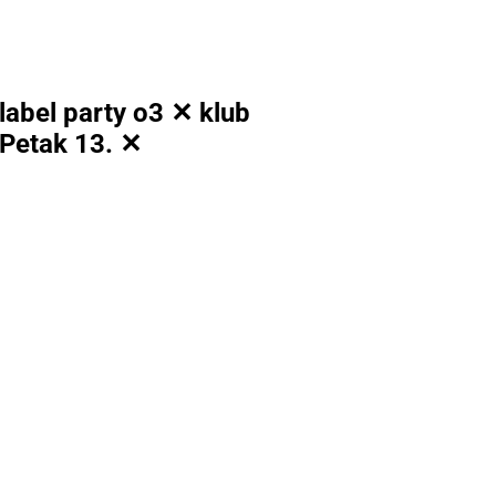
 label party o3 ✕ klub
 Petak 13. ✕