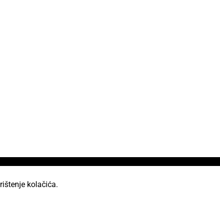
rištenje kolačića.
od licencom Creative Commons Imenovanje 2.5 Hrvatska.