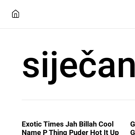
siječa
Exotic Times Jah Billah Cool
G
Name P Thing Puder Hot It Up
G