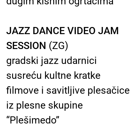
dugim kišnim ogrtačima
JAZZ DANCE VIDEO JAM
SESSION
(ZG)
gradski jazz udarnici
susreću kultne kratke
filmove i savitljive plesačice
iz plesne skupine
“Plešimedo”