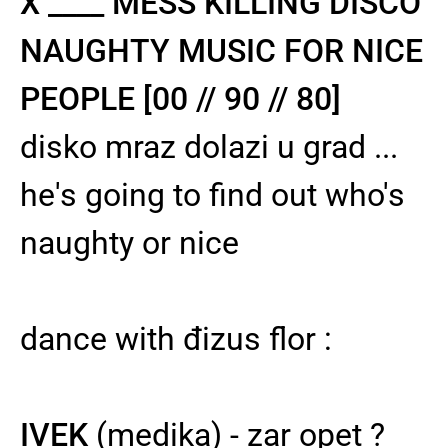
X ____ MESS KILLING DISCO
NAUGHTY MUSIC FOR NICE
PEOPLE [00 // 90 // 80]
disko mraz dolazi u grad ...
he's going to find out who's
naughty or nice
dance with đizus flor :
IVEK
(medika) - zar opet ?