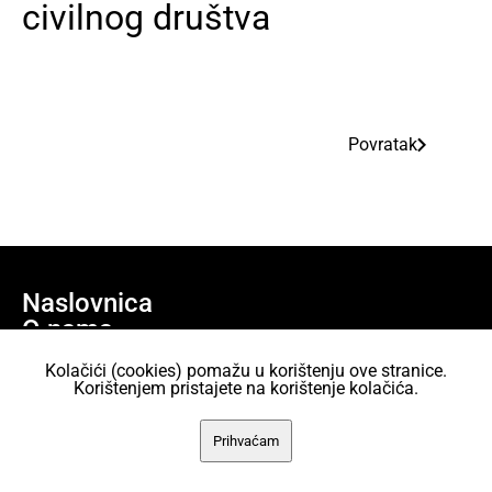
civilnog društva
Povratak
Naslovnica
O nama
Učlani se
Kolačići (cookies) pomažu u korištenju ove stranice.
Projekti
Korištenjem pristajete na korištenje kolačića.
AKC Attack Sav sadržaj dan je na korištenje pod licencom Creative
Prihvaćam
Commons Imenovanje 2.5 Hrvatska.