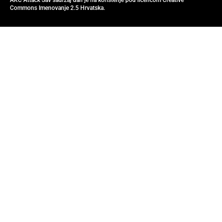
AKC Attack Sav sadržaj dan je na korištenje pod licencom Creative
Commons Imenovanje 2.5 Hrvatska.