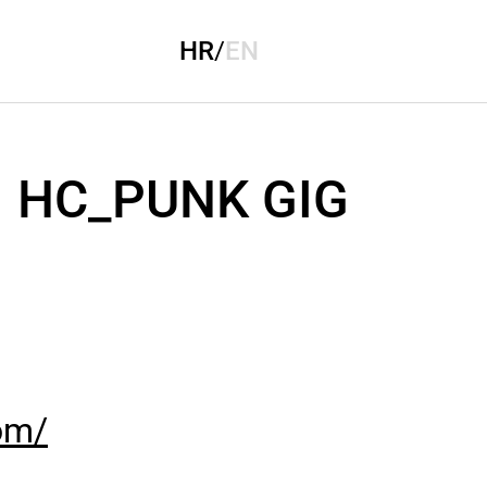
HR
/
EN
 HC_PUNK GIG
om/