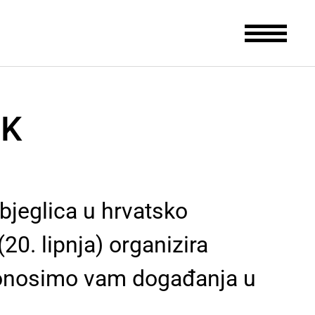
CK
zbjeglica u hrvatsko
0. lipnja) organizira
Donosimo vam događanja u