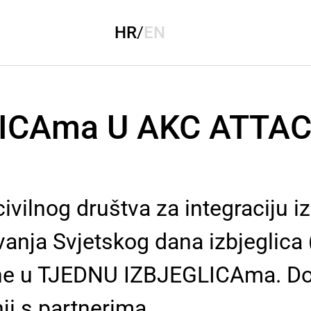
HR
/
EN
ICAma U AKC ATTA
ivilnog društva za integraciju i
nja Svjetskog dana izbjeglica (2
jene u TJEDNU IZBJEGLICAma. 
ji s partnerima.