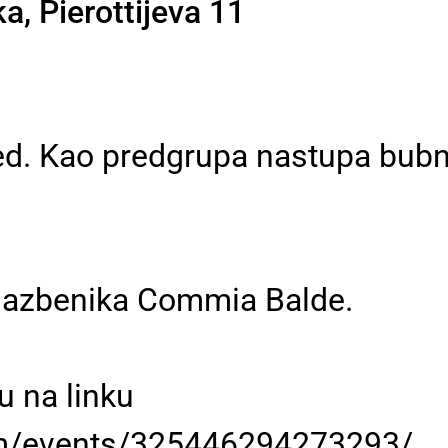
a, Pierottijeva 11
. Kao predgrupa nastupa bubnjar
glazbenika Commia Balde.
u na linku
om/events/325446294273293/