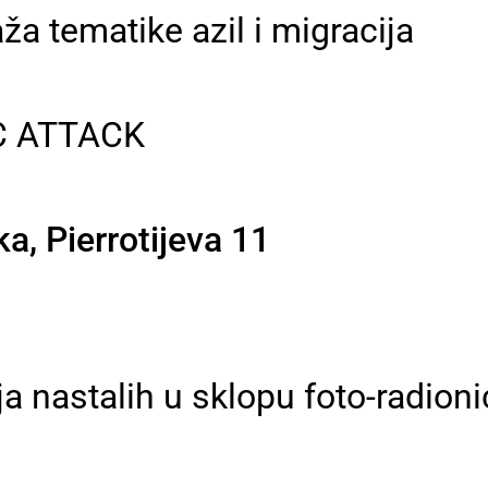
aža tematike azil i migracija
KC ATTACK
ka, Pierrotijeva 11
a nastalih u sklopu foto-radionic