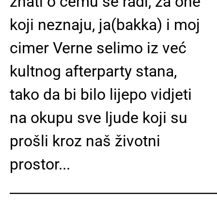
znati o čemu se radi, za one
koji neznaju, ja(bakka) i moj
cimer Verne selimo iz već
kultnog afterparty stana,
tako da bi bilo lijepo vidjeti
na okupu sve ljude koji su
prošli kroz naš životni
prostor...
______________________________