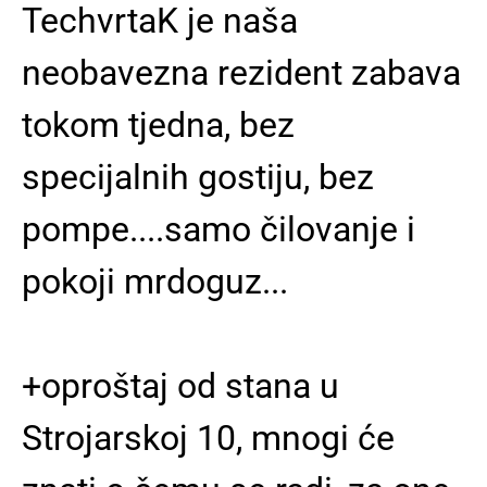
TechvrtaK je naša
neobavezna rezident zabava
tokom tjedna, bez
specijalnih gostiju, bez
pompe....samo čilovanje i
pokoji mrdoguz...
+oproštaj od stana u
Strojarskoj 10, mnogi će