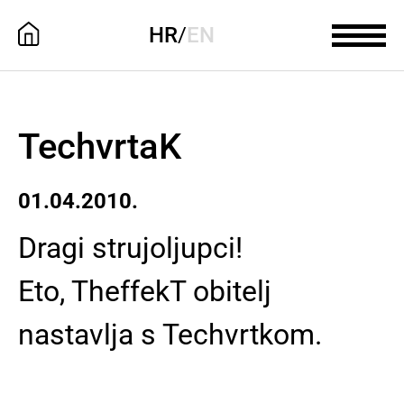
HR
/
EN
TechvrtaK
01.04.2010.
Dragi strujoljupci!
Eto, TheffekT obitelj
nastavlja s Techvrtkom.