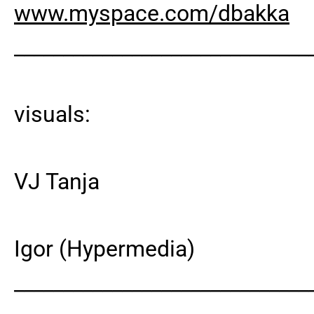
www.myspace.com/dbakka
______________________________
visuals:
VJ Tanja
Igor (Hypermedia)
______________________________