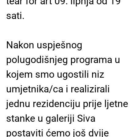
tear for art 09. lipnja od 19
sati.
Nakon uspješnog
polugodišnjeg programa u
kojem smo ugostili niz
umjetnika/ca i realizirali
jednu rezidenciju prije ljetne
stanke u galeriji Siva
postaviti ćemo još dvije