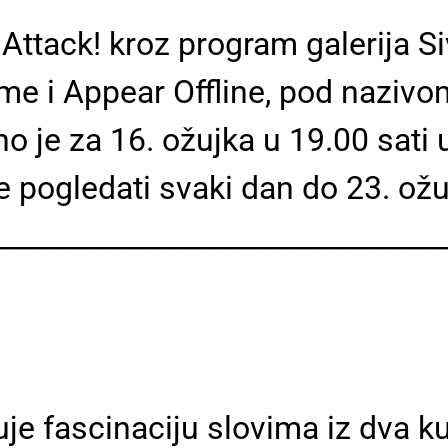
Attack! kroz program galerija S
rme i Appear Offline, pod nazivo
 je za 16. ožujka u 19.00 sati u 
 pogledati svaki dan do 23. ožuj
________________________________
uje fascinaciju slovima iz dva kut