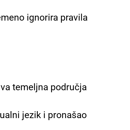
emeno ignorira pravila
 dva temeljna područja
zualni jezik i pronašao