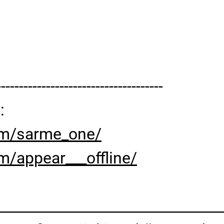
-------------------------------------
:
om/sarme_one/
m/appear___offline/
________________________________