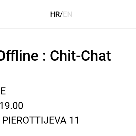
HR
/
EN
fline : Chit-Chat
NE
19.00
, PIEROTTIJEVA 11