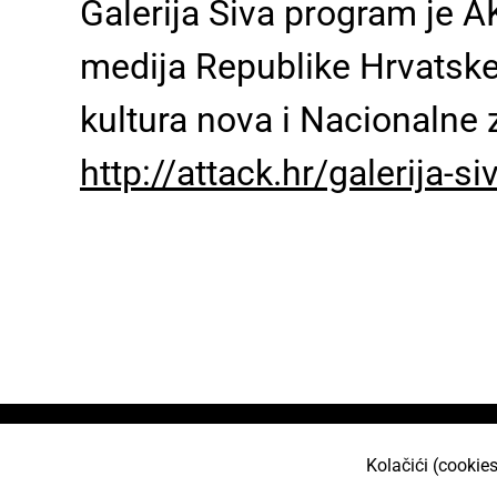
Galerija Siva program je A
medija Republike Hrvatske
kultura nova i Nacionalne 
http://attack.hr/galerija-si
Naslovnica
O nama
Učlani se
Projekt
Kolačići (cookies