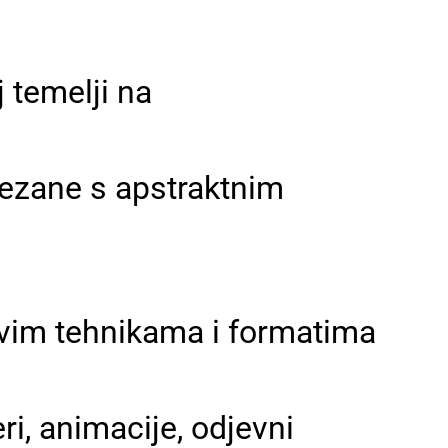
j temelji na
vezane s apstraktnim
ovim tehnikama i formatima
ri, animacije, odjevni