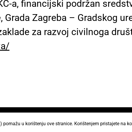
KC-a, financijski podržan sredst
, Grada Zagreba – Gradskog ure
zaklade za razvoj civilnoga druš
va/
i
) pomažu u korištenju ove stranice. Korištenjem pristajete na ko
AKC Attack Sav sadržaj dan je na korištenje p