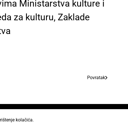
vima Ministarstva kulture i
da za kulturu, Zaklade
tva
Povratak
rištenje kolačića.
od licencom Creative Commons Imenovanje 2.5 Hrvatska.