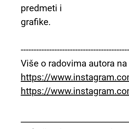
predmeti i
grafike.
-----------------------------------------
Više o radovima autora na 
https://www.instagram.c
https://www.instagram.co
__________________________