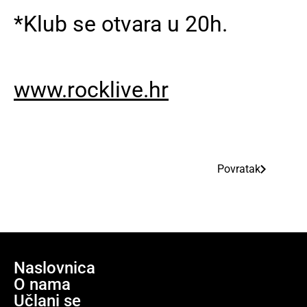
*Klub se otvara u 20h.
www.rocklive.hr
Povratak
Naslovnica
O nama
Učlani se