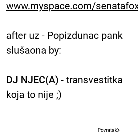
www.myspace.com/senatafo
after uz - Popizdunac pank
slušaona by:
DJ NJEC(A)
- transvestitka
koja to nije ;)
Povratak