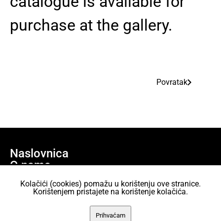
catalogue is available for
purchase at the gallery.
Povratak
Naslovnica
O nama
Učlani se
Kolačići (cookies) pomažu u korištenju ove stranice.
Projekti
Korištenjem pristajete na korištenje kolačića.
AKC Attack Sav sadržaj dan je na korištenje pod licencom Creative
Prihvaćam