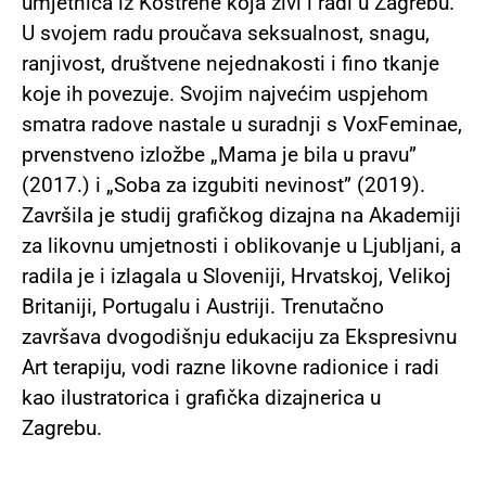
umjetnica iz Kostrene koja živi i radi u Zagrebu.
U svojem radu proučava seksualnost, snagu,
ranjivost, društvene nejednakosti i fino tkanje
koje ih povezuje. Svojim najvećim uspjehom
smatra radove nastale u suradnji s VoxFeminae,
prvenstveno izložbe „Mama je bila u pravu”
(2017.) i „Soba za izgubiti nevinost” (2019).
Završila je studij grafičkog dizajna na Akademiji
za likovnu umjetnosti i oblikovanje u Ljubljani, a
radila je i izlagala u Sloveniji, Hrvatskoj, Velikoj
Britaniji, Portugalu i Austriji. Trenutačno
završava dvogodišnju edukaciju za Ekspresivnu
Art terapiju, vodi razne likovne radionice i radi
kao ilustratorica i grafička dizajnerica u
Zagrebu.