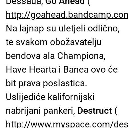
Dessaua,
Go Ahead
(
http://goahead.bandcamp.co
Na lajnap su uletjeli odlično,
te svakom obožavatelju
bendova ala Championa,
Have Hearta i Banea ovo će
bit prava poslastica.
Uslijediće kalifornijski
nabrijani pankeri,
Destruct
(
http://www.myspace.com/des