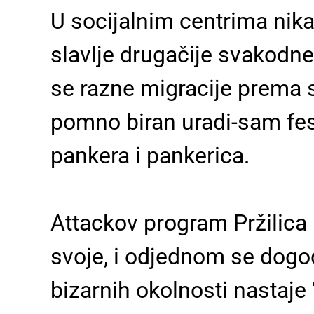
U socijalnim centrima nika
slavlje drugačije svakodn
se razne migracije prema sj
pomno biran uradi-sam fest
pankera i pankerica.
Attackov program Pržilica 
svoje, i odjednom se dogod
bizarnih okolnosti nastaje “