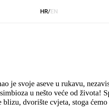
HR
/
EN
o je svoje aseve u rukavu, nezavis
simbioza u nešto veće od života! S
 je blizu, dvorište cvjeta, stoga ćem