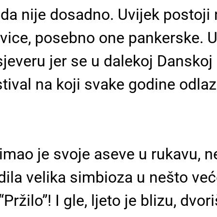
da nije dosadno. Uvijek postoji n
evice, posebno one pankerske. 
everu jer se u dalekoj Danskoj o
ival na koji svake godine odlaz
imao je svoje aseve u rukavu, n
ila velika simbioza u nešto već
Pržilo”! I gle, ljeto je blizu, dv