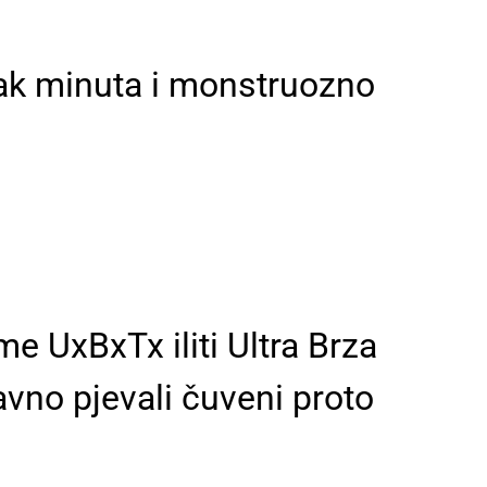
tak minuta i monstruozno
me UxBxTx iliti Ultra Brza
vno pjevali čuveni proto