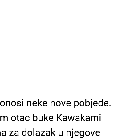
 donosi neke nove pobjede.
i sam otac buke Kawakami
ma za dolazak u njegove