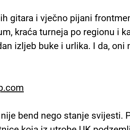
zih gitara i vječno pijani frontm
bum, kraća turneja po regionu i 
an izljeb buke i urlika. I da, on
mp.com
nije bend nego stanje svijesti. 
ice koja iz utrobe UK podzemlja 