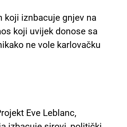
en koji iznbacuje gnjev na
kaos koji uvijek donose sa
i nikako ne vole karlovačku
Projekt Eve Leblanc,
izbacuje sirovi, politički