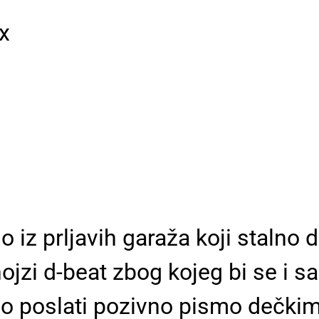
ix
 iz prljavih garaža koji stalno
, nojzi d-beat zbog kojeg bi se 
ao poslati pozivno pismo dečki