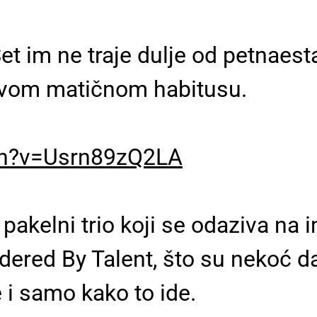
et im ne traje dulje od petnaes
 svom matičnom habitusu.
ch?v=Usrn89zQ2LA
akelni trio koji se odaziva na i
ered By Talent, što su nekoć da
 i samo kako to ide.