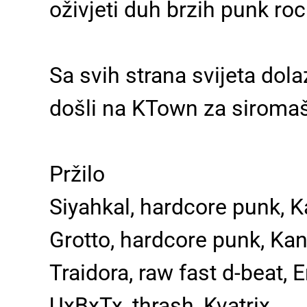
oživjeti duh brzih punk ro
Sa svih strana svijeta dol
došli na KTown za siroma
Pržilo
Siyahkal, hardcore punk, 
Grotto, hardcore punk, Ka
Traidora, raw fast d-beat, 
UxBxTx, thrash, Kvatrix