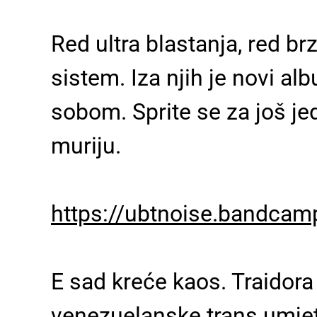
Red ultra blastanja, red br
sistem. Iza njih je novi al
sobom. Sprite se za još jed
muriju.
https://ubtnoise.bandca
E sad kreće kaos. Traidora 
venezuelanske trans umjetn