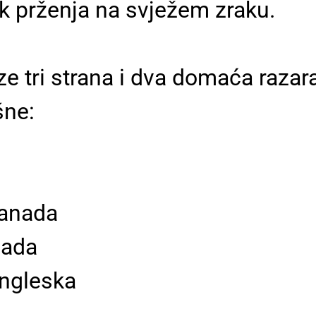
ck prženja na svježem zraku.
aze tri strana i dva domaća raz
šne:
Kanada
nada
Engleska