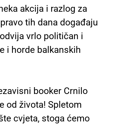
eka akcija i razlog za
Upravo tih dana događaju
dvija vrlo političan i
e i horde balkanskih
ezavisni booker Crnilo
e od života! Spletom
orište cvjeta, stoga ćemo