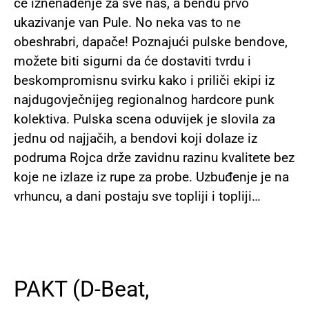
će iznenađenje za sve nas, a bendu prvo
ukazivanje van Pule. No neka vas to ne
obeshrabri, dapače! Poznajući pulske bendove,
možete biti sigurni da će dostaviti tvrdu i
beskompromisnu svirku kako i priliči ekipi iz
najdugovječnijeg regionalnog hardcore punk
kolektiva. Pulska scena oduvijek je slovila za
jednu od najjačih, a bendovi koji dolaze iz
podruma Rojca drže zavidnu razinu kvalitete bez
koje ne izlaze iz rupe za probe. Uzbuđenje je na
vrhuncu, a dani postaju sve topliji i topliji…
PAKT (D-Beat,