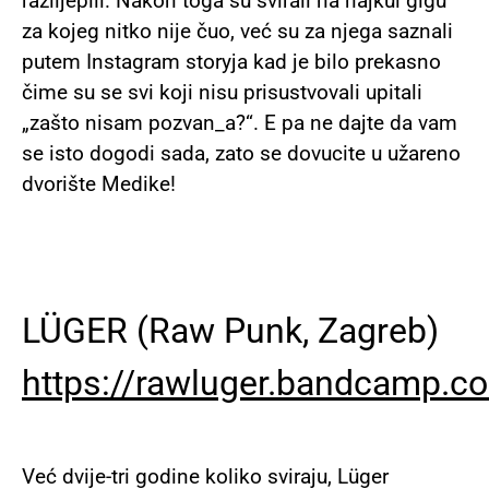
razlijepili. Nakon toga su svirali na najkul gigu
za kojeg nitko nije čuo, već su za njega saznali
putem Instagram storyja kad je bilo prekasno
čime su se svi koji nisu prisustvovali upitali
„zašto nisam pozvan_a?“. E pa ne dajte da vam
se isto dogodi sada, zato se dovucite u užareno
dvorište Medike!
LÜGER (Raw Punk, Zagreb)
https://rawluger.bandcamp.c
Već dvije-tri godine koliko sviraju, Lüger