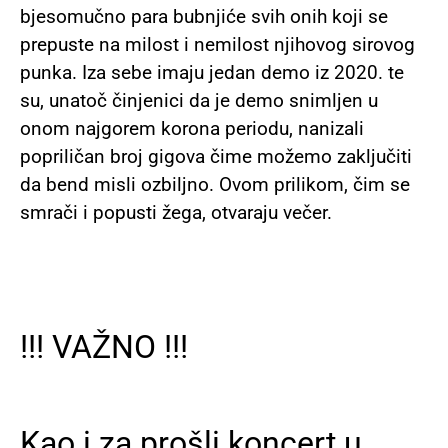
bjesomučno para bubnjiće svih onih koji se
prepuste na milost i nemilost njihovog sirovog
punka. Iza sebe imaju jedan demo iz 2020. te
su, unatoč činjenici da je demo snimljen u
onom najgorem korona periodu, nanizali
popriličan broj gigova čime možemo zaključiti
da bend misli ozbiljno. Ovom prilikom, čim se
smrači i popusti žega, otvaraju večer.
!!! VAŽNO !!!
Kao i za prošli koncert u