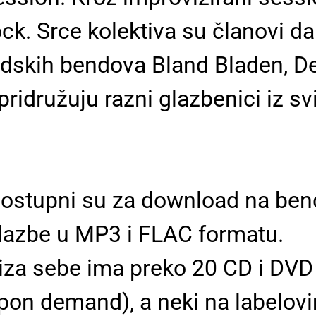
ock. Srce kolektiva su članovi 
edskih bendova Bland Bladen, De
idružuju razni glazbenici iz svi
 dostupni su za download na be
glazbe u MP3 i FLAC formatu.
za sebe ima preko 20 CD i DVD i
upon demand), a neki na labelov