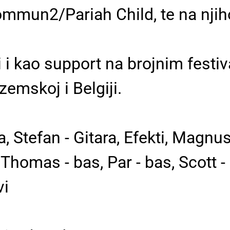
ommun2/Pariah Child, te na nji
i i kao support na brojnim festi
emskoj i Belgiji.
, Stefan - Gitara, Efekti, Magnus 
s, Thomas - bas, Par - bas, Scott
vi