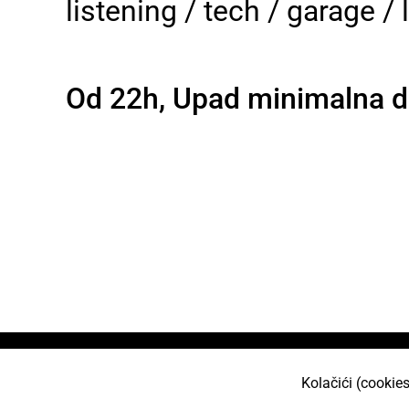
listening / tech / garage /
Od 22h, Upad minimalna do
Naslovnica
O nama
Učlani se
Projekt
Kolačići (cookies