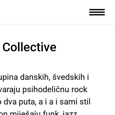
Collective
upina danskih, švedskih i
varaju psihodeličnu rock
va puta, a i a i sami stil
n miješaju funk, jazz,