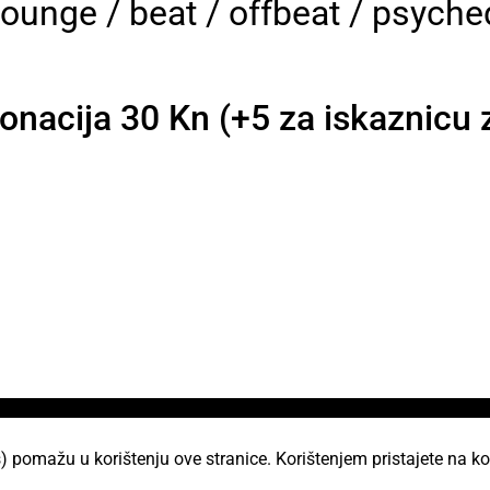
 lounge / beat / offbeat / psyche
nacija 30 Kn (+5 za iskaznicu z
i
) pomažu u korištenju ove stranice. Korištenjem pristajete na ko
AKC Attack Sav sadržaj dan je na korištenje p