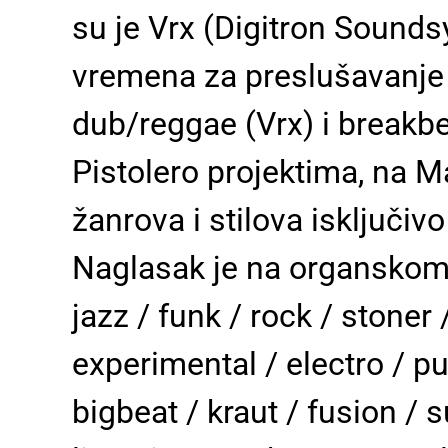
su je Vrx (Digitron Sound
vremena za preslušavanje p
dub/reggae (Vrx) i breakb
Pistolero projektima, na M
žanrova i stilova isključ
Naglasak je na organskom 
jazz / funk / rock / stoner
experimental / electro / pun
bigbeat / kraut / fusion / s