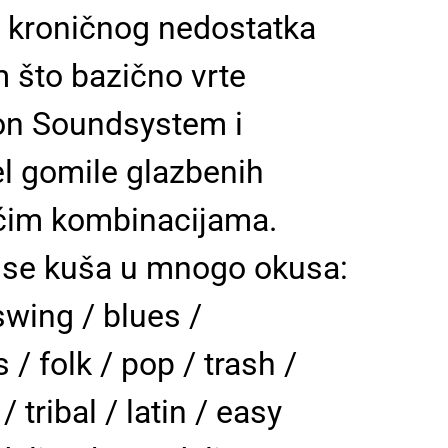
g kroničnog nedostatka
m što bazično vrte
ron Soundsystem i
el gomile glazbenih
gućim kombinacijama.
a se kuša u mnogo okusa:
swing / blues /
 / folk / pop / trash /
 tribal / latin / easy