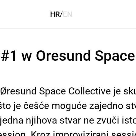
HR
/
EN
#1 w Oresund Space 
Øresund Space Collective je sk
 što je češće moguće zajedno st
dna njihova stvar ne zvuči isto d
ession. Kroz improvizirani sessio