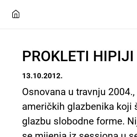
PROKLETI HIPIJI 
13.10.2012.
Osnovana u travnju 2004., 
američkih glazbenika koji
glazbu slobodne forme. Nije
se mijenja iz sessiona u s