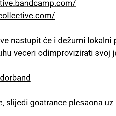
ctive.bandcamp.com/
ollective.com/
e nastupit će i dežurni lokalni
duhu veceri odimprovizirati svoj
odorband
, slijedi goatrance plesaona uz