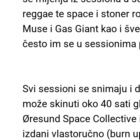
reggae te space i stoner r
Muse i Gas Giant kao i šv
često im se u sessionima pr
Svi sessioni se snimaju i
može skinuti oko 40 sati 
Øresund Space Collective i
izdani vlastoručno (burn 