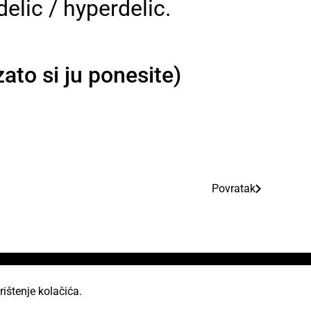
delic / hyperdelic.
ato si ju ponesite)
Povratak
rištenje kolačića.
od licencom Creative Commons Imenovanje 2.5 Hrvatska.