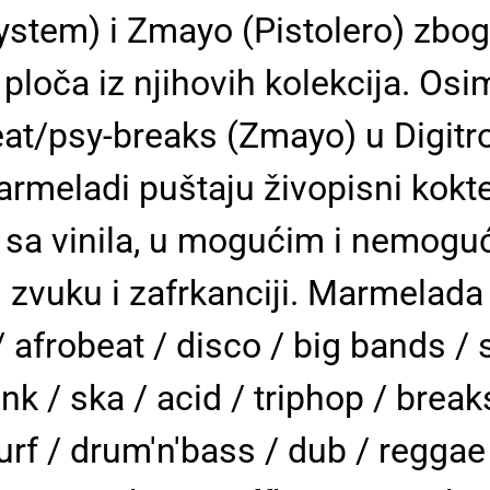
system) i Zmayo (Pistolero) zbo
loča iz njihovih kolekcija. Osi
eat/psy-breaks (Zmayo) u Digit
armeladi puštaju živopisni kokt
ivo sa vinila, u mogućim i nemo
zvuku i zafrkanciji. Marmelad
 / afrobeat / disco / big bands / 
k / ska / acid / triphop / breaks
urf / drum'n'bass / dub / reggae /