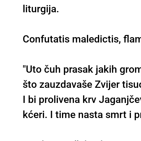
liturgija.
Confutatis maledictis, fla
"Uto čuh prasak jakih grom
što zauzdavaše Zvijer tisu
I bi prolivena krv Jaganjč
kćeri. I time nasta smrt i 