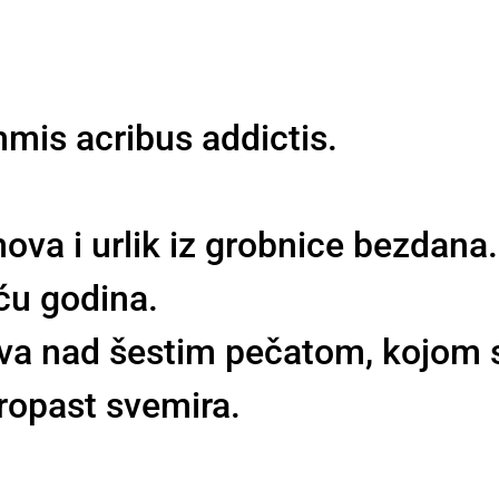
mmis acribus addictis.
ova i urlik iz grobnice bezdana.
ću godina.
eva nad šestim pečatom, kojom se
propast svemira.