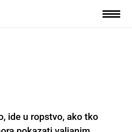
, ide u ropstvo, ako tko
ora pokazati valjanim