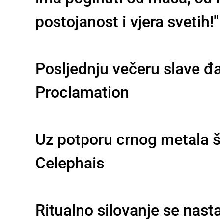
postojanost i vjera svetih!"
Posljednju večeru slave đa
Proclamation
Uz potporu crnog metala št
Celephais
Ritualno silovanje se nast