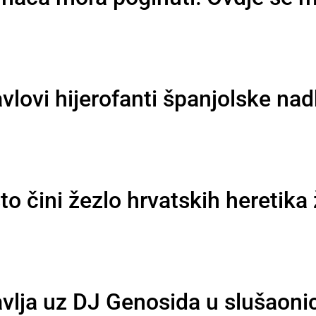
vlovi hijerofanti španjolske na
o čini žezlo hrvatskih heretik
avlja uz DJ Genosida u slušaoni