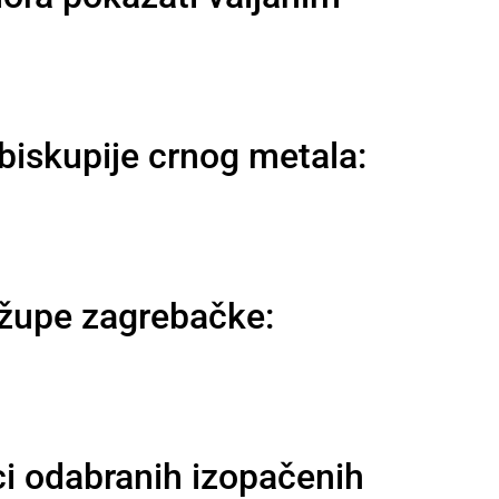
dbiskupije crnog metala:
a župe zagrebačke:
ci odabranih izopačenih