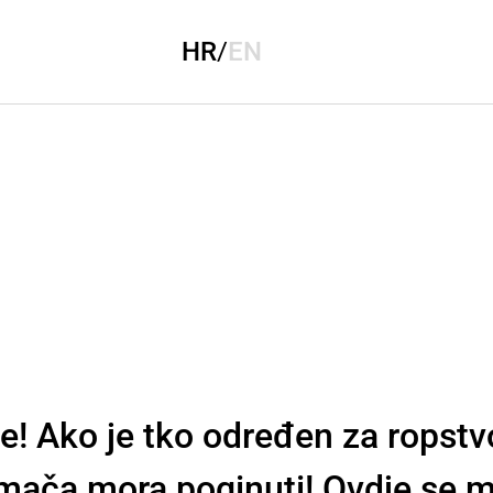
HR
/
EN
e! Ako je tko određen za ropstvo
mača mora poginuti! Ovdje se m