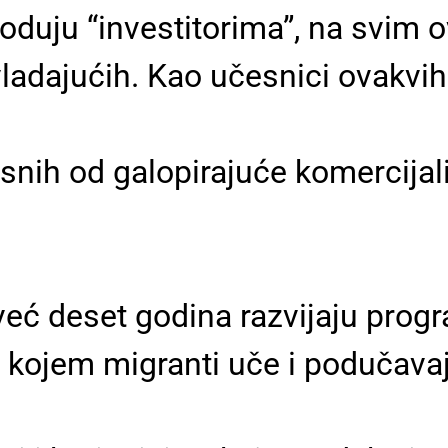
goduju “investitorima”, na svim
ladajućih. Kao učesnici ovakvih o
snih od galopirajuće komercijal
.
eć deset godina razvijaju progr
 kojem migranti uče i podučavaj