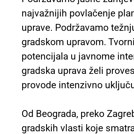
najvažnijih povlačenje pla
uprave. Podržavamo težnj
gradskom upravom. Tvornica
potencijala u javnome inter
gradska uprava želi proves
provode intenzivno uključu
Od Beograda, preko Zagreb
gradskih vlasti koje smat