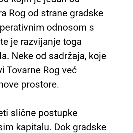
tra Rog od strane gradske
operativnim odnosom s
e je razvijanje toga
da. Neke od sadržaja, koje
vi Tovarne Rog već
 nove prostore.
ti slične postupke
sim kapitalu. Dok gradske