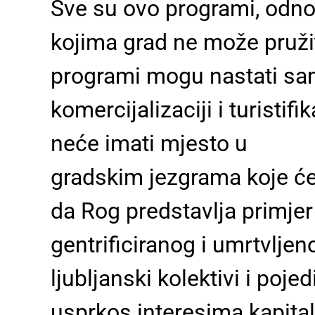
Sve su ovo programi, odnosi
kojima grad ne može pruži
programi mogu nastati sam
komercijalizaciji i turistif
neće imati mjesto u
gradskim jezgrama koje će
da Rog predstavlja primjer
gentrificiranog i umrtvlje
ljubljanski kolektivi i poj
usprkos interesima kapita