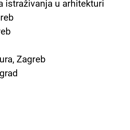
 istraživanja u arhitekturi
greb
reb
ura, Zagreb
ograd