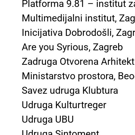
Platforma 9.81 – institut za
Multimedijalni institut, Za
Inicijativa Dobrodošli, Zag
Are you Syrious, Zagreb
Zadruga Otvorena Arhitekt
Ministarstvo prostora, Be
Savez udruga Klubtura
Udruga Kulturtreger
Udruga UBU
Udruga Sintoment