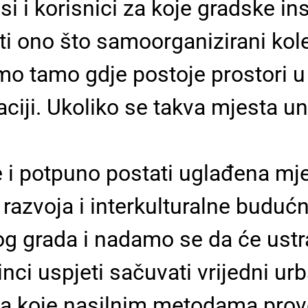
 i korisnici za koje gradske ins
ti ono što samoorganizirani kol
o tamo gdje postoje prostori u 
ikaciji. Ukoliko se takva mjesta u
 i potpuno postati uglađena mj
 razvoja i interkulturalne buduć
nog grada i nadamo se da će ustr
edinci uspjeti sačuvati vrijedni u
la koje nasilnim metodama provo