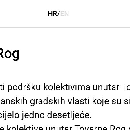
HR
/
EN
Rog
 podršku kolektivima unutar Tov
nskih gradskih vlasti koje su s
cijelo jedno desetljeće.
 kolektiva unutar Tovarne Rog o