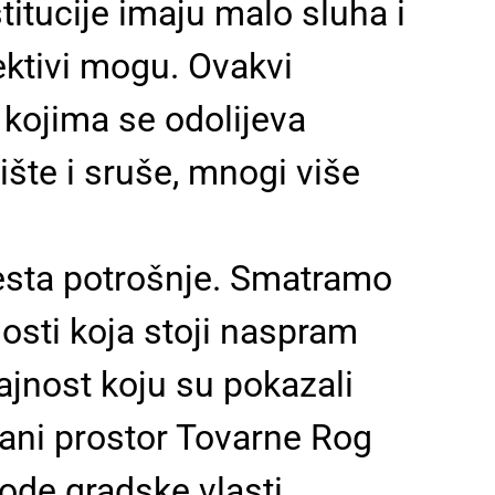
titucije imaju malo sluha i
ektivi mogu. Ovakvi
kojima se odolijeva
nište i sruše, mnogi više
esta potrošnje. Smatramo
nosti koja stoji naspram
ajnost koju su pokazali
rbani prostor Tovarne Rog
de gradske vlasti.