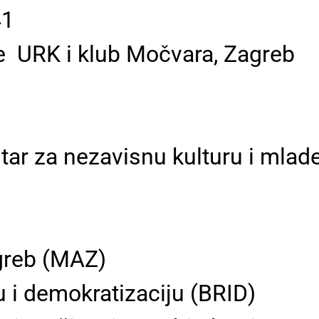
41
e ­ URK i klub Močvara, Zagreb
ar za nezavisnu kulturu i mlad
greb (MAZ)
u i demokratizaciju (BRID)