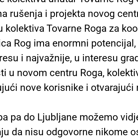
na rušenja i projekta novog cen
u kolektiva Tovarne Roga za ko
 Rog ima enormni potencijal, t
esu i najvažnije, u interesu gra
ti u novom centru Roga, kolekti
jući nove korisnike i otvarajući
a pa do Ljubljane možemo vidje
raju da nisu odgovorne nikome o