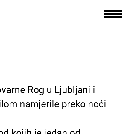
arne Rog u Ljubljani i
ilom namjerile preko noći
d kojih je jedan od