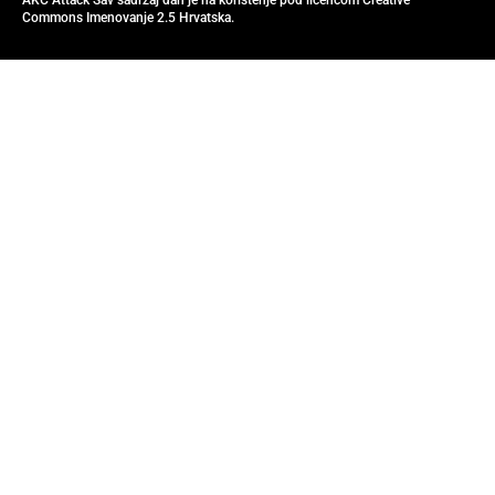
AKC Attack Sav sadržaj dan je na korištenje pod licencom Creative
Commons Imenovanje 2.5 Hrvatska.