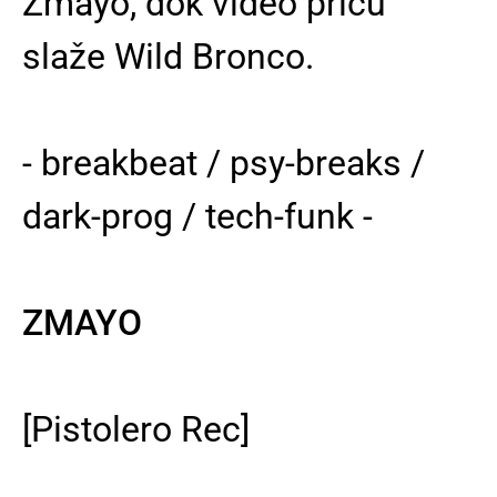
Zmayo, dok video priču
slaže Wild Bronco.
- breakbeat / psy-breaks /
dark-prog / tech-funk -
ZMAYO
[Pistolero Rec]