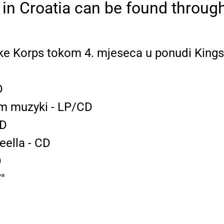
 in Croatia can be found throug
ke Korps tokom 4. mjeseca u ponudi Kings
D
m muzyki - LP/CD
CD
ella - CD
D
"