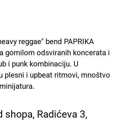
 "heavy reggae" bend PAPRIKA
sa gomilom odsviranih koncerata i
dub i punk kombinaciju. U
u plesni i upbeat ritmovi, mnoštvo
minijatura.
d shopa, Radićeva 3,