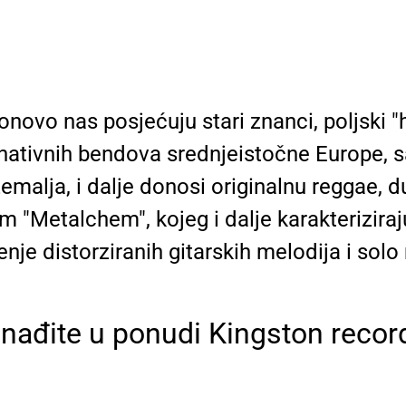
onovo nas posjećuju stari znanci, poljski
nativnih bendova srednjeistočne Europe, 
zemalja, i dalje donosi originalnu reggae, 
 "Metalchem", kojeg i dalje karakteriziraj
enje distorziranih gitarskih melodija i solo 
 nađite u ponudi Kingston recor