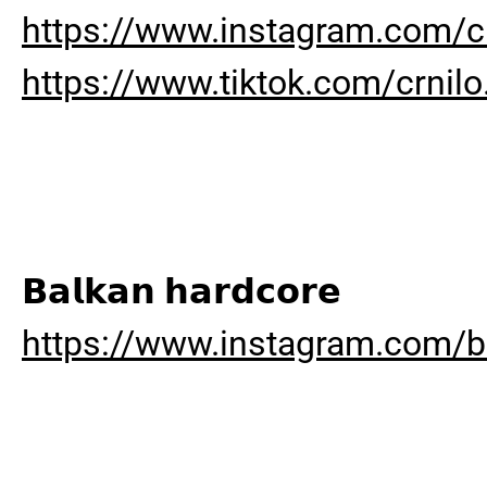
https://www.instagram.com/c
https://www.tiktok.com/crnilo
𝗕𝗮𝗹𝗸𝗮𝗻 𝗵𝗮𝗿𝗱𝗰𝗼𝗿𝗲
https://www.instagram.com/b