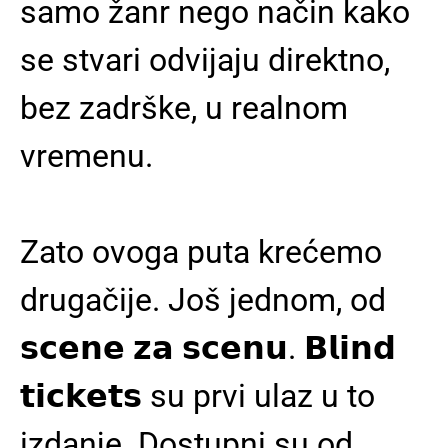
samo žanr nego način kako
se stvari odvijaju direktno,
bez zadrške, u realnom
vremenu.
Zato ovoga puta krećemo
drugačije. Još jednom, od
𝘀𝗰𝗲𝗻𝗲 𝘇𝗮 𝘀𝗰𝗲𝗻𝘂. 𝗕𝗹𝗶𝗻𝗱
𝘁𝗶𝗰𝗸𝗲𝘁𝘀 su prvi ulaz u to
izdanje. Dostupni su od