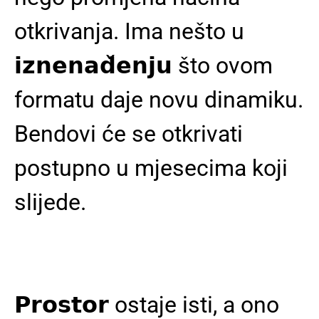
otkrivanja. Ima nešto u
𝗶𝘇𝗻𝗲𝗻𝗮𝗱̌𝗲𝗻𝗷𝘂 što ovom
formatu daje novu dinamiku.
Bendovi će se otkrivati
postupno u mjesecima koji
slijede.
𝗣𝗿𝗼𝘀𝘁𝗼𝗿 ostaje isti, a ono