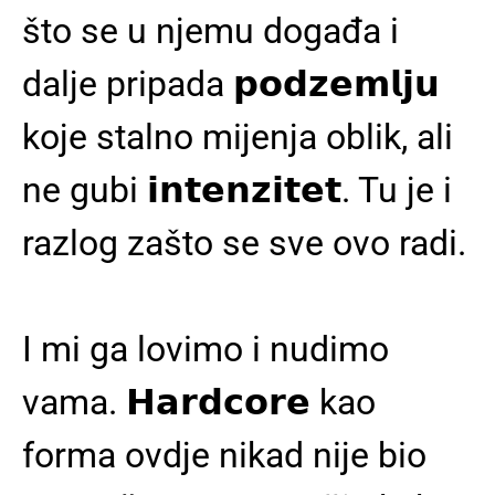
što se u njemu događa i
dalje pripada 𝗽𝗼𝗱𝘇𝗲𝗺𝗹𝗷𝘂
koje stalno mijenja oblik, ali
ne gubi 𝗶𝗻𝘁𝗲𝗻𝘇𝗶𝘁𝗲𝘁. Tu je i
razlog zašto se sve ovo radi.
I mi ga lovimo i nudimo
vama. 𝗛𝗮𝗿𝗱𝗰𝗼𝗿𝗲 kao
forma ovdje nikad nije bio