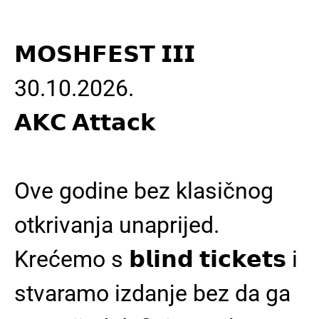
𝗠𝗢𝗦𝗛𝗙𝗘𝗦𝗧 𝗜𝗜𝗜
30.10.2026.
𝗔𝗞𝗖 𝗔𝘁𝘁𝗮𝗰𝗸
Ove godine bez klasičnog
otkrivanja unaprijed.
Krećemo s 𝗯𝗹𝗶𝗻𝗱 𝘁𝗶𝗰𝗸𝗲𝘁𝘀 i
stvaramo izdanje bez da ga