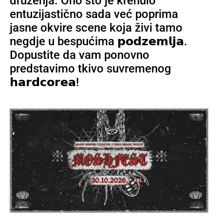
druženja. Ono što je krenulo
entuzijastično sada već poprima
jasne okvire scene koja živi tamo
negdje u bespućima 𝗽𝗼𝗱𝘇𝗲𝗺𝗹𝗷𝗮.
Dopustite da vam ponovno
predstavimo tkivo suvremenog
𝗵𝗮𝗿𝗱𝗰𝗼𝗿𝗲𝗮!