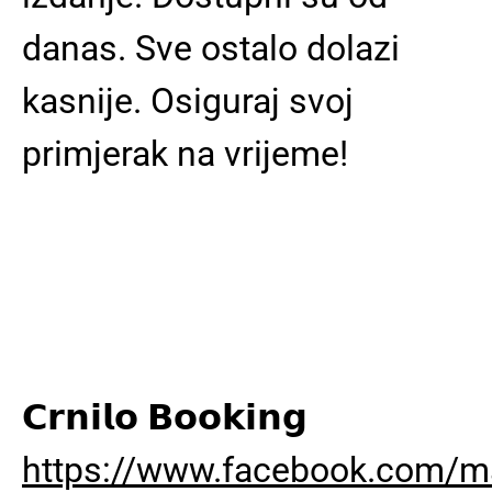
danas. Sve ostalo dolazi
kasnije. Osiguraj svoj
primjerak na vrijeme!
𝗖𝗿𝗻𝗶𝗹𝗼 𝗕𝗼𝗼𝗸𝗶𝗻𝗴
https://www.facebook.com/man