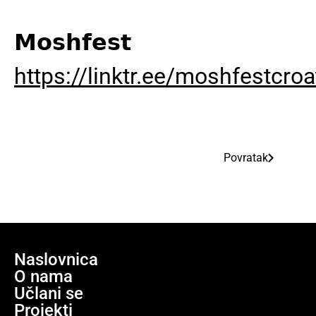
𝗠𝗼𝘀𝗵𝗳𝗲𝘀𝘁
https://linktr.ee/moshfestcroa
Povratak
Naslovnica
O nama
Učlani se
Projekti