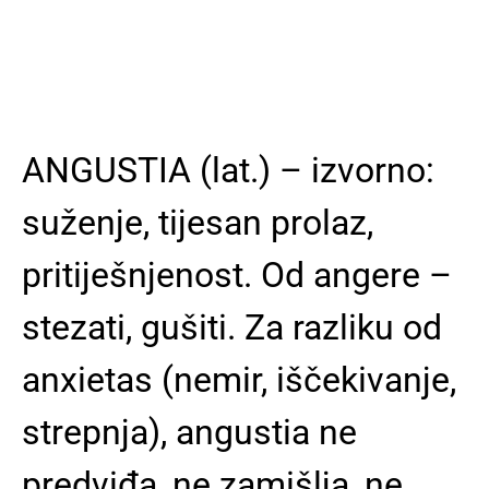
ANGUSTIA (lat.) – izvorno:
suženje, tijesan prolaz,
pritiješnjenost. Od angere –
stezati, gušiti. Za razliku od
anxietas (nemir, iščekivanje,
strepnja), angustia ne
predviđa, ne zamišlja, ne