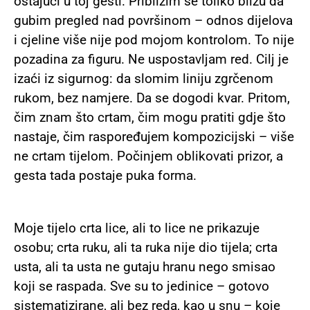
ostajući u toj gesti. Približim se toliko blizu da
gubim pregled nad površinom – odnos dijelova
i cjeline više nije pod mojom kontrolom. To nije
pozadina za figuru. Ne uspostavljam red. Cilj je
izaći iz sigurnog: da slomim liniju zgrčenom
rukom, bez namjere. Da se dogodi kvar. Pritom,
čim znam što crtam, čim mogu pratiti gdje što
nastaje, čim raspoređujem kompozicijski – više
ne crtam tijelom. Počinjem oblikovati prizor, a
gesta tada postaje puka forma.
Moje tijelo crta lice, ali to lice ne prikazuje
osobu; crta ruku, ali ta ruka nije dio tijela; crta
usta, ali ta usta ne gutaju hranu nego smisao
koji se raspada. Sve su to jedinice – gotovo
sistematizirane, ali bez reda, kao u snu – koje