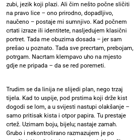
zubi, jezik koji plazi. Ali čim nešto počne sličiti
na pravo lice – ono prirodno, dopadljivo,
naučeno – postaje mi sumnjivo. Kad počnem
crtati izraze ili identitete, nasljedujem klasični
portret. Tada me obuzima dosada – jer sam
prešao u poznato. Tada sve precrtam, prebojam,
potrgam. Nacrtam klempavo uho na mjesto
gdje ne pripada – da se red poremeti.
Trudim se da linija ne slijedi plan, nego trzaj
tijela. Kad to uspije, pod prstima koji drže kist
dogodi se lom, a u svijesti nastupi olakšanje –
samo pritisak kista i otpor papira. Tu prestaje
crtež. Uzimam boju, bijelu; nastaje zamah.
Grubo i nekontrolirano razmazujem je po