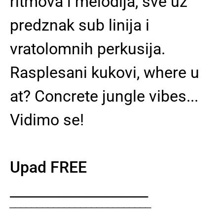
ritmova i melodija, sve uz
predznak sub linija i
vratolomnih perkusija.
Rasplesani kukovi, where u
at? Concrete jungle vibes...
Vidimo se!
Upad FREE
____________________
‾‾‾‾‾‾‾‾‾‾‾‾‾‾‾‾‾‾‾‾‾‾‾‾‾‾