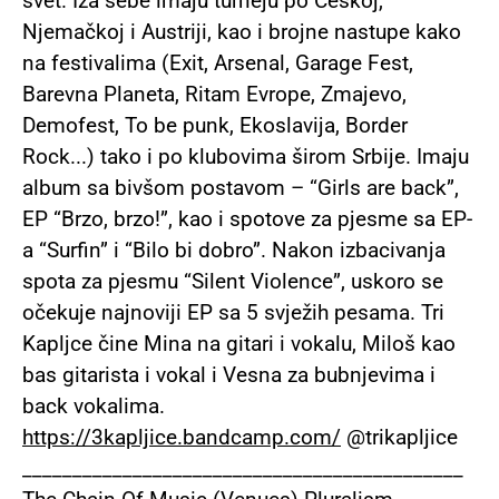
svet. Iza sebe imaju turneju po Češkoj,
Njemačkoj i Austriji, kao i brojne nastupe kako
na festivalima (Exit, Arsenal, Garage Fest,
Barevna Planeta, Ritam Evrope, Zmajevo,
Demofest, To be punk, Ekoslavija, Border
Rock...) tako i po klubovima širom Srbije. Imaju
album sa bivšom postavom – “Girls are back”,
EP “Brzo, brzo!”, kao i spotove za pjesme sa EP-
a “Surfin” i “Bilo bi dobro”. Nakon izbacivanja
spota za pjesmu “Silent Violence”, uskoro se
očekuje najnoviji EP sa 5 svježih pesama. Tri
Kapljce čine Mina na gitari i vokalu, Miloš kao
bas gitarista i vokal i Vesna za bubnjevima i
back vokalima.
https://3kapljice.bandcamp.com/
@trikapljice
____________________________________________