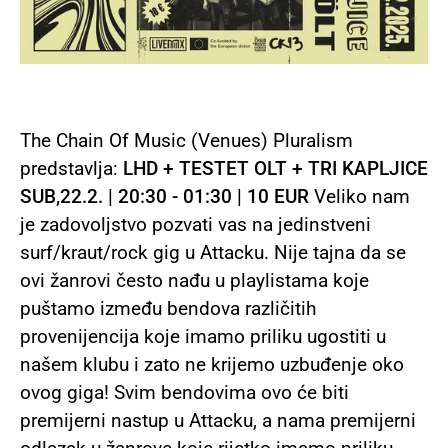
The Chain Of Music (Venues) Pluralism
predstavlja:
LHD + TESTET OLT + TRI KAPLJICE
SUB,22.2. | 20:30 - 01:30 | 10 EUR
Veliko nam
je zadovoljstvo pozvati vas na jedinstveni
surf/kraut/rock gig u Attacku. Nije tajna da se
ovi žanrovi često nađu u playlistama koje
puštamo između bendova različitih
provenijencija koje imamo priliku ugostiti u
našem klubu i zato ne krijemo uzbuđenje oko
ovog giga! Svim bendovima ovo će biti
premijerni nastup u Attacku, a nama premijerni