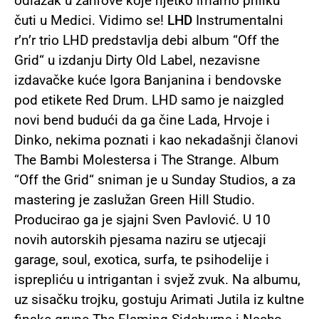
odlazak u žanrove koje rijetko imamo priliku
čuti u Medici. Vidimo se!
LHD
Instrumentalni
r’n’r trio LHD predstavlja debi album “Off the
Grid“ u izdanju Dirty Old Label, nezavisne
izdavačke kuće Igora Banjanina i bendovske
pod etikete Red Drum. LHD samo je naizgled
novi bend budući da ga čine Lada, Hrvoje i
Dinko, nekima poznati i kao nekadašnji članovi
The Bambi Molestersa i The Strange. Album
“Off the Grid“ sniman je u Sunday Studios, a za
mastering je zaslužan Green Hill Studio.
Producirao ga je sjajni Sven Pavlović. U 10
novih autorskih pjesama naziru se utjecaji
garage, soul, exotica, surfa, te psihodelije i
isprepliću u intrigantan i svjež zvuk. Na albumu,
uz sisačku trojku, gostuju Arimati Jutila iz kultne