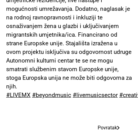
umjetničke rezidencije, live nastupe i
mogućnosti umrežavanja. Dodatno, naglasak je
na rodnoj ravnopravnosti i inkluziji te
osnaživanjem žena u glazbi i uključivanjem
migrantskih umjetnika/ica. Financirano od
strane Europske unije. Stajališta izražena u
ovom projektu isključiva su odgovornost udruge
Autonomni kulturni centar te se ne mogu
smatrati službenim stavom Europske unije,
stoga Europska unija ne može biti odgovorna za
njih.
#LIVEMX
#beyondmusic
#livemusicsector
#creat
Povratak