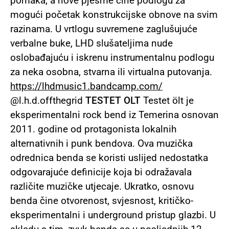
pomaka, a nove pjesme čine podlogu za
mogući početak konstrukcijske obnove na svim
razinama. U vrtlogu suvremene zaglušujuće
verbalne buke, LHD slušateljima nude
oslobađajuću i iskrenu instrumentalnu podlogu
za neka osobna, stvarna ili virtualna putovanja. ​​
https://lhdmusic1.bandcamp.com/
@l.h.d.offthegrid
TESTET OLT
Testet ölt je
eksperimentalni rock bend iz Temerina osnovan
2011. godine od protagonista lokalnih
alternativnih i punk bendova. Ova muzička
odrednica benda se koristi uslijed nedostatka
odgovarajuće definicije koja bi odražavala
različite muzičke utjecaje. Ukratko, osnovu
benda čine otvorenost, svjesnost, kritičko-
eksperimentalni i underground pristup glazbi. U