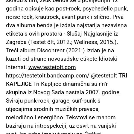
skladu s tim, zvuk benda se u posljednjih 12
godina opisuje kao post-rock, psychedelic punk,
noise rock, krautrock, avant punk i slično. Prva
dva albuma benda je izdala najstarija nezavisna
etiketa s ovih prostora - Slušaj Najglasnije iz
Zagreba (Testet ölt, 2012.; Wellness, 2015.).
Treći album Discontent (2021.) izdan je na
kazeti od strane novosadske etikete Idiotski
Internat.
www.testetolt.com
https://testetolt.bandcamp.com/
@testetolt
TRI
KAPLJICE
Tri Kapljice dinamična su r’n’r
skupina iz Novog Sada nastala 2007. godine.
Sviraju punk-rock, garage, surf-punk s
utjecajima srodnih muzičkih pravaca,
melodično i energično. Tekstovi se mahom
baziraju na introspekciji, uz osvrt na vanjski