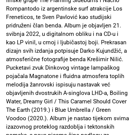
finske grupe The Flaming Sideburns i Nacho
Rompantodo iz argentinske surf atrakcije Los
Freneticos, te Sven Pavlović kao studijski
pridruženi član benda. Album je objavljen 21.
svibnja 2022, u digitalnom obliku i na CD-u i
kao LP vinil, u crnoj i ljubičastoj boji. Prekrasan
dizajn svih izdanja potpisuje Darko Kujundžić, a
atmosferične fotografije benda Krešimir Nilić.
Pucketavi zvuk Dinkovog vintage lampaškog
pojačala Magnatone i fluidna atmosfera toplih
melodija žanrovski ispisuju nastavak već
objavljenih dvostrukih A-singlova LHD-a, Boiling
Water, Dreamy Girl / This Caramel Should Cover
The Earth (2019.) i Blue Umbrella / Green
Voodoo (2020.). Album je nastao tijekom svima
izazovnog proteklog razdoblja i tektonskih