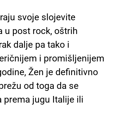
aju svoje slojevite
a u post rock, oštrih
ak dalje pa tako i
ričnijem i promišljenijem
dine, Žen je definitivno
prežu od toga da se
ema jugu Italije ili