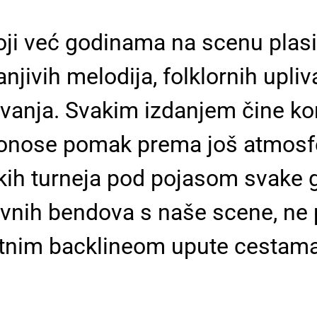
koji već godinama na scenu plasir
njivih melodija, folklornih upliv
vanja. Svakim izdanjem čine kor
 donose pomak prema još atmosfe
ih turneja pod pojasom svake go
ivnih bendova s naše scene, ne 
nim backlineom upute cestama pr