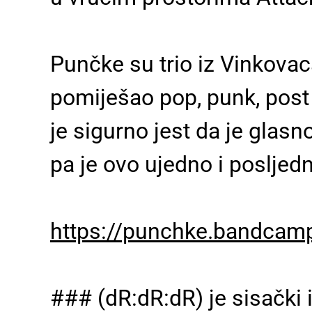
Punčke su trio iz Vinkovaca
pomiješao pop, punk, post 
je sigurno jest da je glasn
pa je ovo ujedno i posljed
https://punchke.bandcam
### (dR:dR:dR) je sisački i