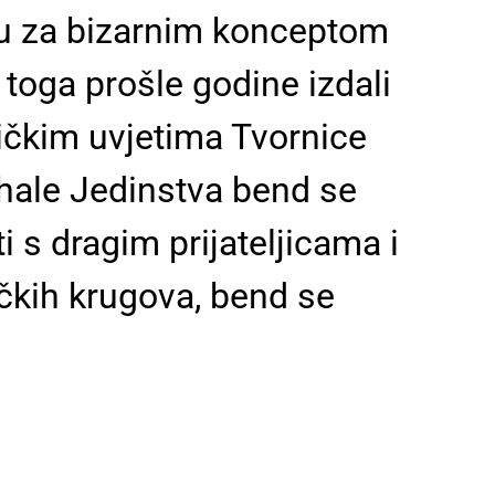
žu za bizarnim konceptom
toga prošle godine izdali
ičkim uvjetima Tvornice
 hale Jedinstva bend se
i s dragim prijateljicama i
ačkih krugova, bend se