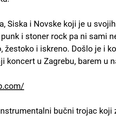
, Siska i Novske koji je u svoji
punk i stoner rock pa ni sami ne
o, žestoko i iskreno. Došlo je i k
nji koncert u Zagrebu, barem u 
p.com/
nstrumentalni bučni trojac koji 