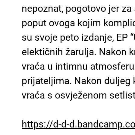
nepoznat, pogotovo jer z
poput ovoga kojim komplici
su svoje peto izdanje, EP 
elektičnih žarulja. Nakon
vraća u intimnu atmosferu g
prijateljima. Nakon duljeg
vraća s osvježenom setli
https://d-d-d.bandcamp.c