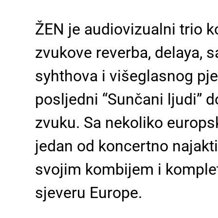
ŽEN je audiovizualni trio 
zvukove reverba, delaya, sa
syhthova i višeglasnog pje
posljedni “Sunčani ljudi”
zvuku. Sa nekoliko europsk
jedan od koncertno najakt
svojim kombijem i komplet
sjeveru Europe.