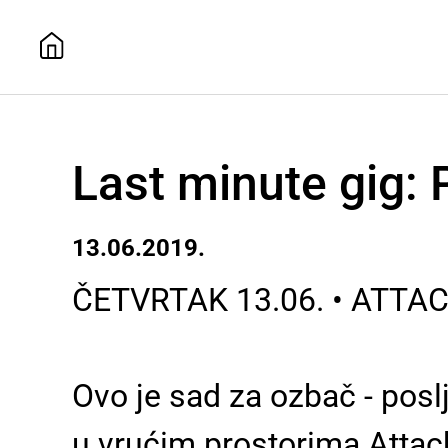
Last minute gig: 
13.06.2019.
ČETVRTAK 13.06. • ATTAC
Ovo je sad za ozbač - posl
u vrućim prostorima Attac