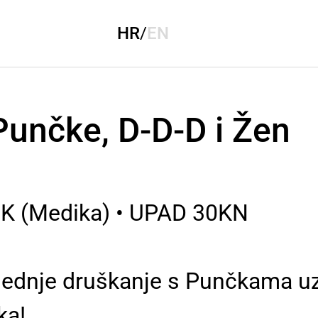
HR
/
EN
Punčke, D-D-D i Žen
K (Medika) • UPAD 30KN
jednje druškanje s Punčkama uz
ka!