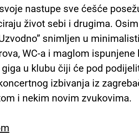
a svoje nastupe sve ćešće pose
raju život sebi i drugima. Osim 
“Uzvodno” snimljen u minimalist
 krova, WC-a i maglom ispunjene
iga u klubu čiji će pod podijelit
 koncertnog izbivanja iz zagreb
stom i nekim novim zvukovima.
om