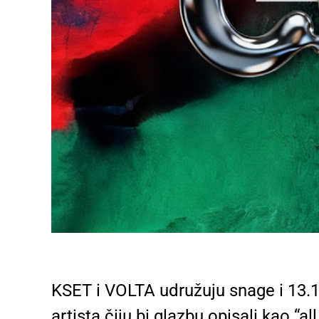
KSET i VOLTA udružuju snage i 13.1
artista čiju bi glazbu opisali kao “all k