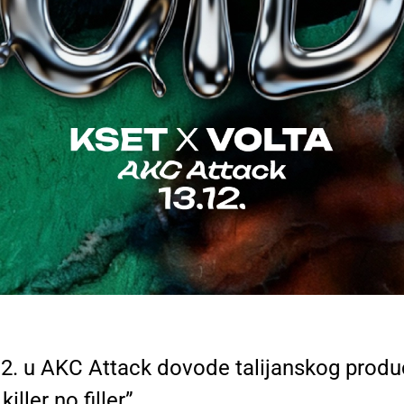
2. u AKC Attack dovode talijanskog produc
iller no filler”.