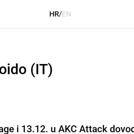
HR
/
EN
oido (IT)
ge i 13.12. u AKC Attack dovod