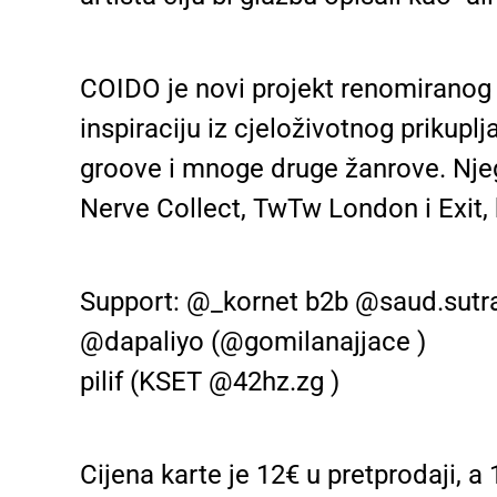
COIDO je novi projekt renomiranog a
inspiraciju iz cjeloživotnog prikupl
groove i mnoge druge žanrove. Njeg
Nerve Collect, TwTw London i Exit, 
Support: @_kornet b2b @saud.sutra
@dapaliyo (@gomilanajjace )
pilif (KSET @42hz.zg )
Cijena karte je 12€ u pretprodaji, a