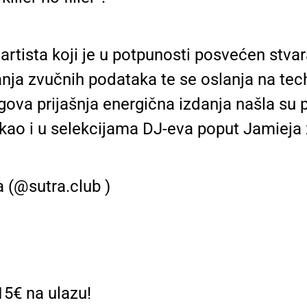
rtista koji je u potpunosti posvećen stvar
janja zvučnih podataka te se oslanja na tec
ova prijašnja energična izdanja našla su p
kao i u selekcijama DJ-eva poput Jamieja x
 (@sutra.club )
 15€ na ulazu!