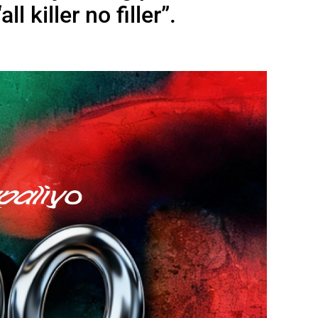
l killer no filler”.