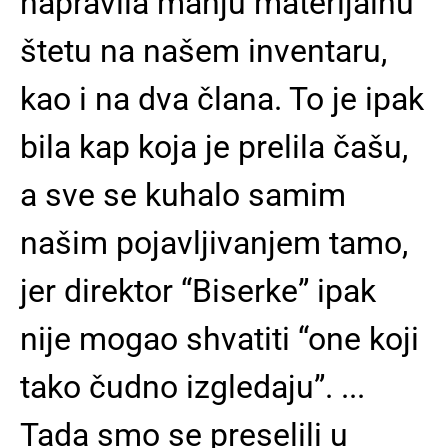
napravila manju materijalnu
štetu na našem inventaru,
kao i na dva člana. To je ipak
bila kap koja je prelila čašu,
a sve se kuhalo samim
našim pojavljivanjem tamo,
jer direktor “Biserke” ipak
nije mogao shvatiti “one koji
tako čudno izgledaju”. ...
Tada smo se preselili u