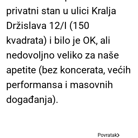
privatni stan u ulici Kralja
Držislava 12/I (150
kvadrata) i bilo je OK, ali
nedovoljno veliko za naše
apetite (bez koncerata, većih
performansa i masovnih
događanja).
Povratak