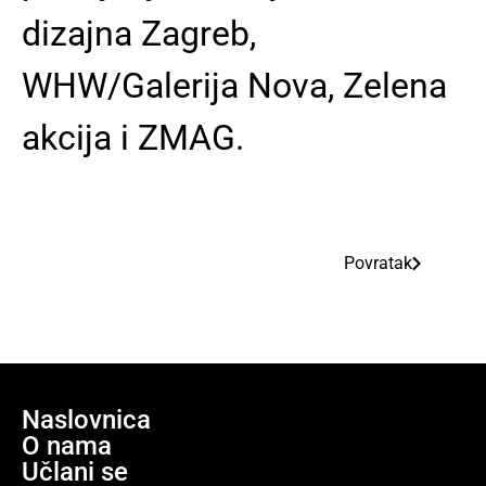
dizajna Zagreb,
WHW/Galerija Nova, Zelena
akcija i ZMAG.
Povratak
Naslovnica
O nama
Učlani se