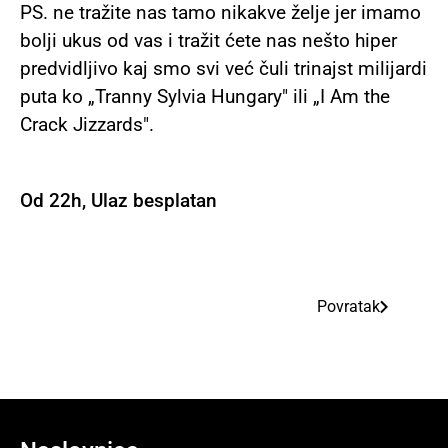
PS. ne tražite nas tamo nikakve želje jer imamo
bolji ukus od vas i tražit ćete nas nešto hiper
predvidljivo kaj smo svi već čuli trinajst milijardi
puta ko „Tranny Sylvia Hungary" ili „I Am the
Crack Jizzards".
Od 22h, Ulaz besplatan
Povratak