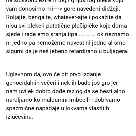
na slušaonu extremnog i gnjusnog bleka koju
vam donosimo mi----> gore navedeni diđžeji.
Roljajte, bengajte, whatever-ajte i pokažite da
nisu svi blekeri patetične plačipičke koje doma
sjede i rade emo sranja tipa ... ... ... ok neznamo
ni jedno pa nemožemo navest ni jedno al smo
sigurni da je neš jebeno retardirano u buljagera.
Uglavnom da, ovo će bit prvo izdanje
genocidalnih večeri i nek ih bude još gro jer
nam uvijek dobro dođe razlog da se bestijalno
naroljamo ko maloumni imbecili i dobivamo
spazmične napadaje u lokvama vlastitih
izlučevina.