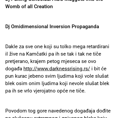
Womb of all Creation
Dj Omidimensional Inversion Propaganda
Dakle za sve one koji su tolko mega retardirani
il žive na Kamčatki pa ih se tak i tak ne tiče
pretjerano, krajem petog mjeseca se ovo
događa
http://www.darknessrising.rs/
i bit će
pun kurac jebeno svim ljudima koji vole slušat
blek osim onim ljudima koji nevole slušat blek
pa ih se vrlo vjerojatno opće ne tiče.
Povodom tog gore navedenog događaja dođite