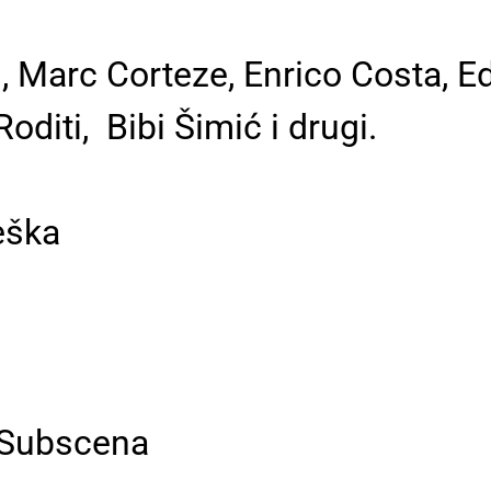
, Marc Corteze, Enrico Costa, E
oditi, Bibi Šimić i drugi.
eška
i Subscena