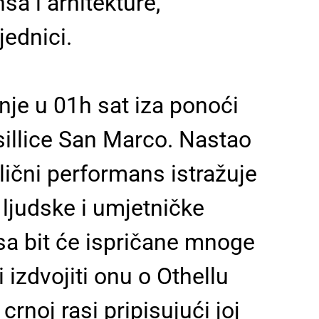
a i arhitekture,
ednici.
nje u 01h sat iza ponoći
sillice San Marco.
Nastao
ulični performans istražuje
 ljudske i umjetničke
a bit će ispričane
mnoge
 izdvojiti
onu o Othellu
 crnoj rasi
pripisujući joj