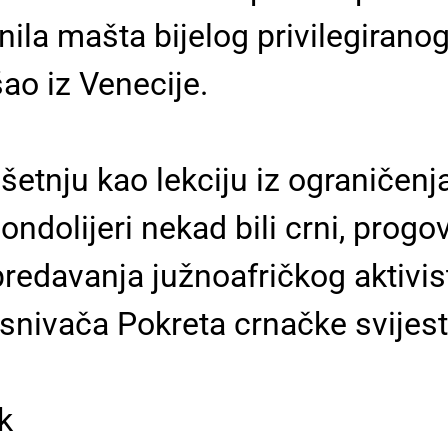
činila mašta bijelog privilegirano
ao iz Venecije.
etnju kao lekciju iz ograničenja
ondolijeri nekad bili crni, progov
redavanja južnoafričkog aktivist
snivača Pokreta crnačke svijest
k