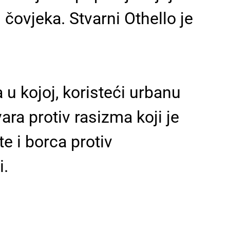
g čovjeka. Stvarni Othello je
 u kojoj, koristeći urbanu
ara protiv rasizma koji je
e i borca protiv
i
.