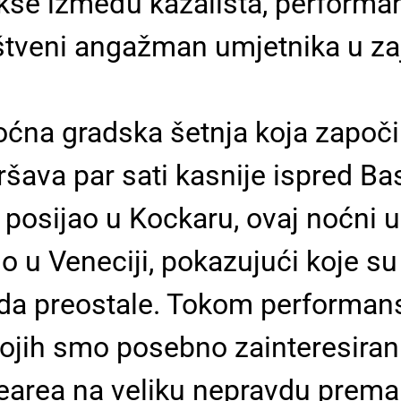
kse između kazališta, performans
štveni angažman umjetnika u zaj
oćna gradska šetnja koja započi
vršava par sati kasnije ispred Ba
i posijao u
Kockaru
, ovaj noćni 
o u Veneciji, pokazujući koje su
da preostale. Tokom performans
ojih smo posebno zainteresirani
pearea na veliku nepravdu prema