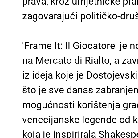
prava, kroz umjetničke pra
zagovarajući političko-dru
'Frame It: Il Giocatore'
je n
na Mercato di Rialto, a za
iz ideja koje je Dostojevsk
što je sve danas zabranjen
mogućnosti korištenja gra
venecijanske legende
od
k
koja je inspirirala Shakes