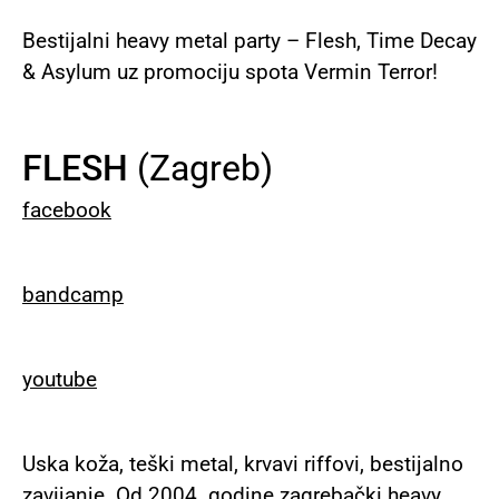
Bestijalni heavy metal party – Flesh, Time Decay
& Asylum uz promociju spota Vermin Terror!
FLESH
(Zagreb)
facebook
bandcamp
youtube
Uska koža, teški metal, krvavi riffovi, bestijalno
zavijanje. Od 2004. godine zagrebački heavy