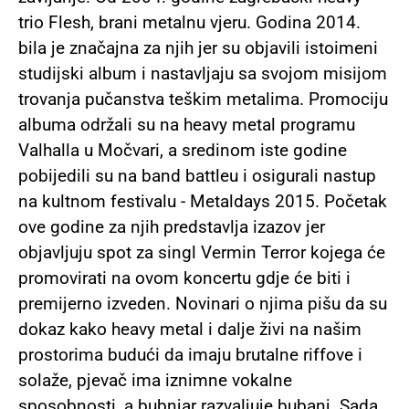
trio Flesh, brani metalnu vjeru. Godina 2014.
bila je značajna za njih jer su objavili istoimeni
studijski album i nastavljaju sa svojom misijom
trovanja pučanstva teškim metalima. Promociju
albuma održali su na heavy metal programu
Valhalla u Močvari, a sredinom iste godine
pobijedili su na band battleu i osigurali nastup
na kultnom festivalu - Metaldays 2015. Početak
ove godine za njih predstavlja izazov jer
objavljuju spot za singl Vermin Terror kojega će
promovirati na ovom koncertu gdje će biti i
premijerno izveden. Novinari o njima pišu da su
dokaz kako heavy metal i dalje živi na našim
prostorima budući da imaju brutalne riffove i
solaže, pjevač ima iznimne vokalne
sposobnosti, a bubnjar razvaljuje bubanj. Sada