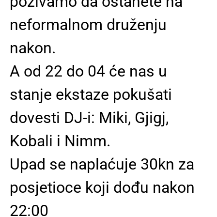
pozivamo da ostanete na
neformalnom druženju
nakon.
A od 22 do 04 će nas u
stanje ekstaze pokušati
dovesti DJ-i: Miki, Gjigj,
Kobali i Nimm.
Upad se naplaćuje 30kn za
posjetioce koji dođu nakon
22:00