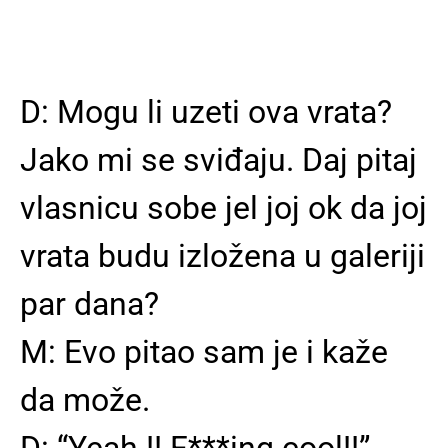
D: Mogu li uzeti ova vrata?
Jako mi se sviđaju. Daj pitaj
vlasnicu sobe jel joj ok da joj
vrata budu izložena u galeriji
par dana?
M: Evo pitao sam je i kaže
da može.
D: “Yeah !! F***ing cool!!”