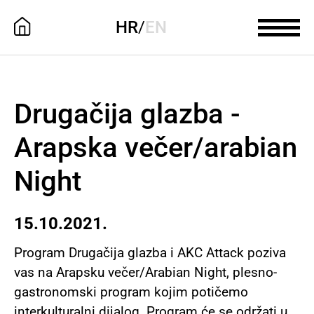
HR
/
EN
Drugačija glazba -
Arapska večer/arabian
Night
15.10.2021.
Program
Drugačija glazba
i
AKC Attack
poziva
vas na
Arapsku večer/Arabian Night
, plesno-
gastronomski program kojim potičemo
interkulturalni dijalog. Program će se održati u