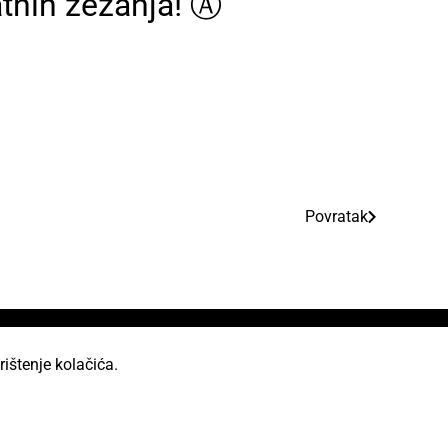
atnih zezanja! Ⓐ
Povratak
rištenje kolačića.
od licencom Creative Commons Imenovanje 2.5 Hrvatska.