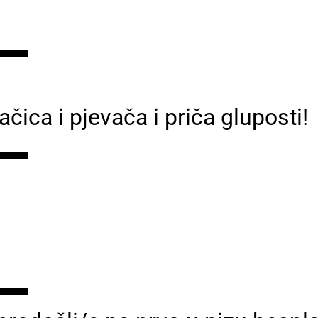
▬▬
ačica i pjevača i priča gluposti!
▬▬
▬▬