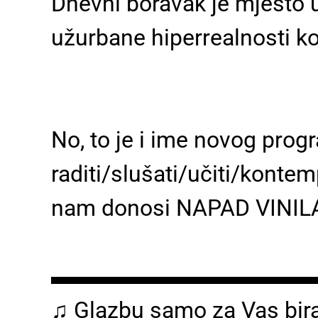
Dnevni boravak je mjesto 
užurbane hiperrealnosti ko
No, to je i ime novog pro
raditi/slušati/učiti/kontem
nam donosi NAPAD VINILA 
▬▬▬▬▬▬▬▬▬▬▬
♫ Glazbu samo za Vas bira