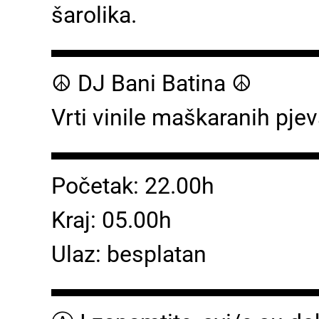
šarolika.
▬▬▬▬▬▬▬▬▬▬▬
☮ DJ Bani Batina ☮
Vrti vinile maškaranih pjev
▬▬▬▬▬▬▬▬▬▬▬
Početak: 22.00h
Kraj: 05.00h
Ulaz: besplatan
▬▬▬▬▬▬▬▬▬▬▬