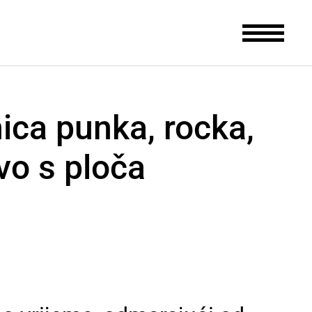
ica punka, rocka,
vo s ploča