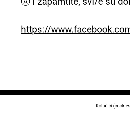
Ⓐ I zapamtite, svi/e su do
https://www.facebook.c
Naslovnica
O nama
Učlani se
Projekt
Kolačići (cookies