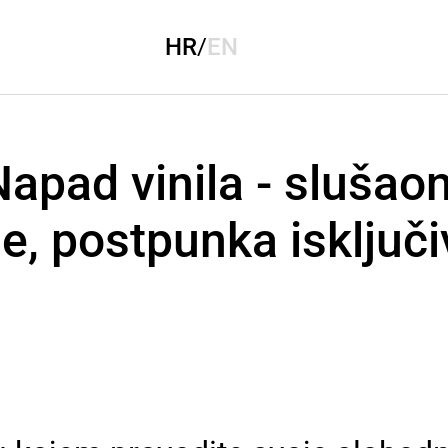
HR
/
EN
apad vinila - slušaon
je, postpunka isključi