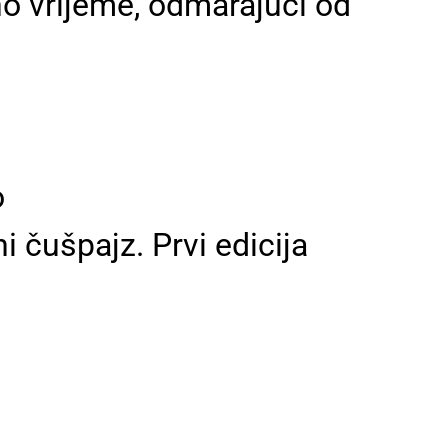
o vrijeme, odmarajući od
o
i čušpajz. Prvi edicija