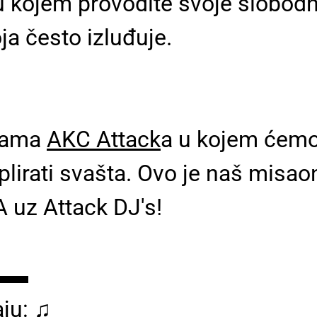
u kojem provodite svoje slobodn
ja često izluđuje.
grama
AKC Attack
a u kojem ćem
plirati svašta. Ovo je naš misaon
uz Attack DJ's!
▬▬
ju: ♫