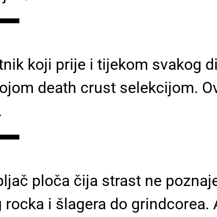
▬▬
ik koji prije i tijekom svakog d
vojom death crust selekcijom. 
.
▬▬
pljač ploča čija strast ne pozna
rocka i šlagera do grindcorea. A 