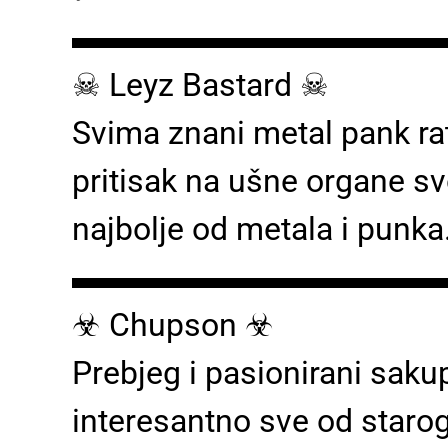
▬▬▬▬▬▬▬▬▬▬▬
☠ Leyz Bastard ☠
Svima znani metal pank ratn
pritisak na ušne organe s
najbolje od metala i punka
▬▬▬▬▬▬▬▬▬▬▬
☣ Chupson ☣
Prebjeg i pasionirani saku
interesantno sve od starog 