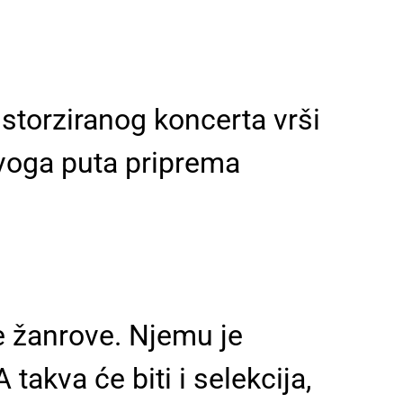
istorziranog koncerta vrši
Ovoga puta priprema
je žanrove. Njemu je
takva će biti i selekcija,