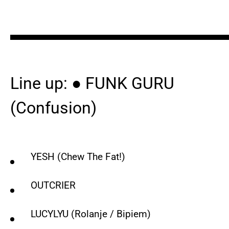
▬▬▬▬▬▬▬▬▬▬▬▬▬
Line up:
● FUNK GURU
(Confusion)
YESH (Chew The Fat!)
OUTCRIER
LUCYLYU (Rolanje / Bipiem)