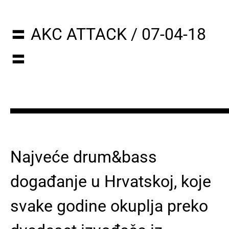
〓 AKC ATTACK / 07-04-18
〓
▬▬▬▬▬▬▬▬▬▬▬▬▬
Najveće drum&bass
događanje u Hrvatskoj, koje
svake godine okuplja preko