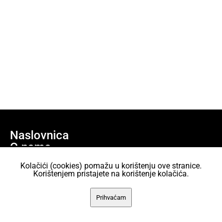
Naslovnica
O nama
Učlani se
Kolačići (cookies) pomažu u korištenju ove stranice.
Projekti
Korištenjem pristajete na korištenje kolačića.
AKC Attack Sav sadržaj dan je na korištenje pod licencom Creative
Prihvaćam
Commons Imenovanje 2.5 Hrvatska.