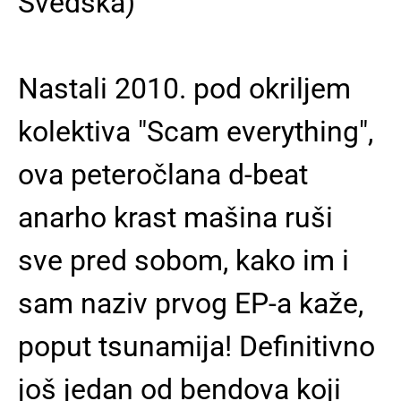
Švedska)
Nastali 2010. pod okriljem
kolektiva "Scam everything",
ova peteročlana d-beat
anarho krast mašina ruši
sve pred sobom, kako im i
sam naziv prvog EP-a kaže,
poput tsunamija! Definitivno
još jedan od bendova koji