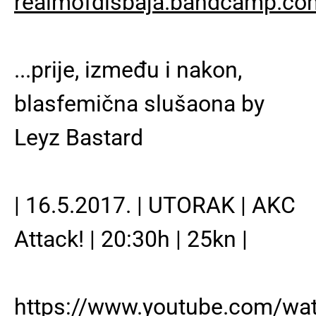
realmofdisbaja.bandcamp.co
...prije, između i nakon,
blasfemična slušaona by
Leyz Bastard
| 16.5.2017. | UTORAK | AKC
Attack! | 20:30h | 25kn |
https://www.youtube.com/wa