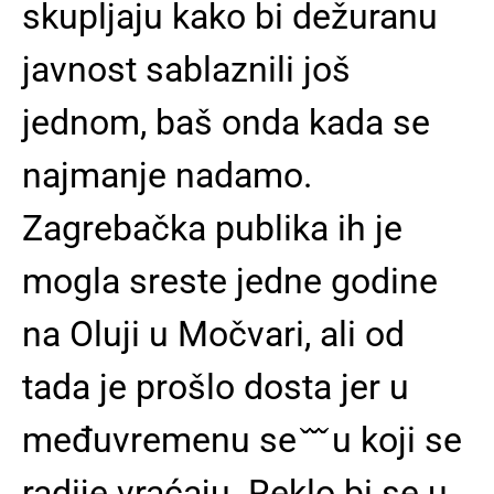
skupljaju kako bi dežuranu
javnost sablaznili još
jednom, baš onda kada se
najmanje nadamo.
Zagrebačka publika ih je
mogla sreste jedne godine
na Oluji u Močvari, ali od
tada je prošlo dosta jer u
međuvremenu se ̌ ̌ ̌ u koji se
radije vraćaju. Reklo bi se u