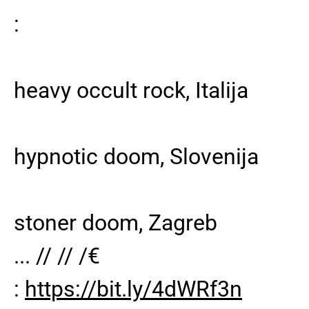
:
heavy occult rock, Italija
hypnotic doom, Slovenija
stoner doom, Zagreb
... // // /€
:
https://bit.ly/4dWRf3n