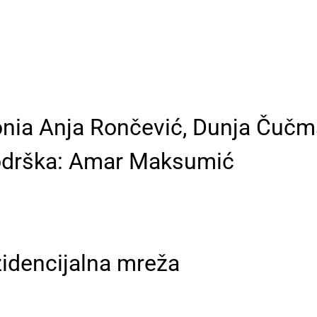
tonia Anja Rončević, Dunja Čuč
 podrška: Amar Maksumić
zidencijalna mreža