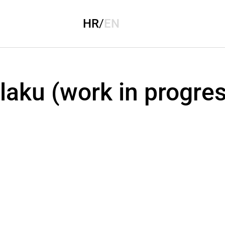
HR
/
EN
laku (work in progre