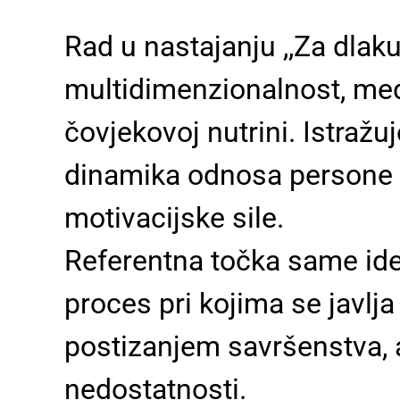
Rad u nastajanju ,,Za dlak
multidimenzionalnost, međ
čovjekovoj nutrini. Istražu
dinamika odnosa persone i 
motivacijske sile.
Referentna točka same idej
proces pri kojima se javlj
postizanjem savršenstva, al
nedostatnosti.