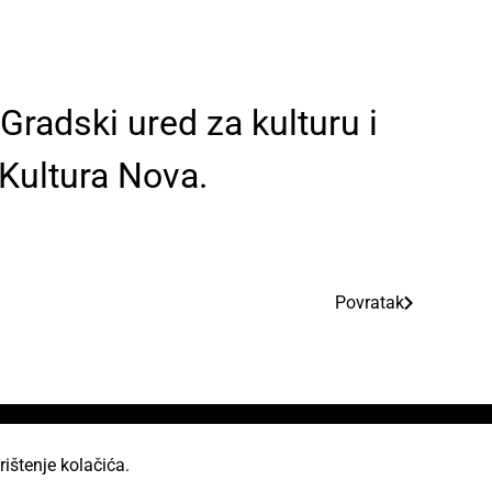
radski ured za kulturu i
 Kultura Nova.
Povratak
rištenje kolačića.
od licencom Creative Commons Imenovanje 2.5 Hrvatska.