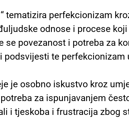
u“ tematizira perfekcionizam kr
uljudske odnose i procese koji
je se povezanost i potreba za ko
podsvijesti te perfekcionizam u
e je osobno iskustvo kroz umjetn
a potreba za ispunjavanjem često
i i tjeskoba i frustracija zbog 