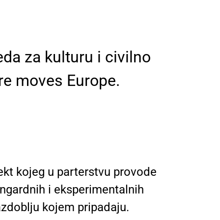
a za kulturu i civilno
ure moves Europe.
jekt kojeg u parterstvu provode
angardnih i eksperimentalnih
razdoblju kojem pripadaju.