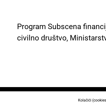
Program Subscena financijs
civilno društvo, Ministarst
Naslovnica
O nama
Učlani se
Projekt
Kolačići (cookies