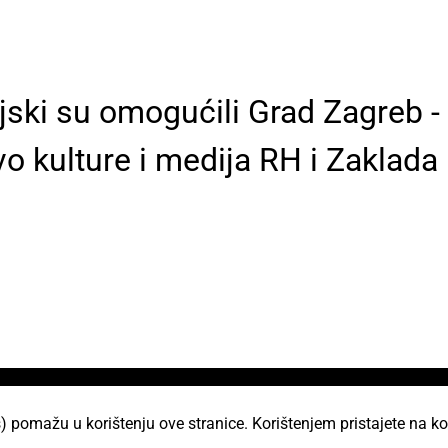
ki su omogućili Grad Zagreb - G
vo kulture i medija RH i Zaklada
i
) pomažu u korištenju ove stranice. Korištenjem pristajete na ko
AKC Attack Sav sadržaj dan je na korištenje p