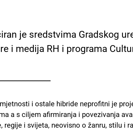
ciran je sredstvima Gradskog ured
ure i medija RH i programa Cult
_____________
jetnosti i ostale hibride neprofitni je pro
ma a s ciljem afirmiranja i povezivanja av
regije i svijeta, neovisno o žanru, stilu i 