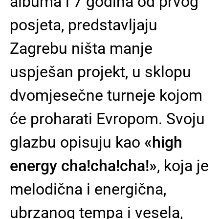
albuma i 7 godina od prvog
posjeta, predstavljaju
Zagrebu ništa manje
uspješan projekt, u sklopu
dvomjesečne turneje kojom
će proharati Evropom. Svoju
glazbu opisuju kao
«high
energy cha!cha!cha!»
, koja je
melodična i energična,
ubrzanog tempa i vesela,